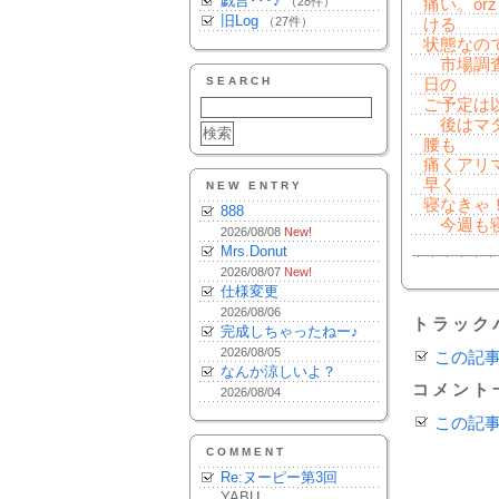
戯言･･･♪
（28件）
痛い。o
旧Log
（27件）
ける
状態なの
市場調査
SEARCH
日の
ご予定は
後はマタ
腰も
痛くアリ
早く
NEW ENTRY
寝なきゃ！
888
今週も寝
2026/08/08
New!
Mrs.Donut
2026/08/07
New!
仕様変更
2026/08/06
トラック
完成しちゃったねー♪
2026/08/05
この記
なんか涼しいよ？
コメント
2026/08/04
この記
COMMENT
Re:ヌーピー第3回
YABU