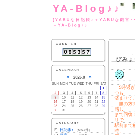
YA-Blog♪♪
(YABUな日記帳♪＋
＝YA-Blog♪♪
COUNTER
びみょ
CALENDAR
«
»
2026.8
SUN
MON
TUE
WED
THU
FRI
SAT
9時過ぎ
-
-
-
-
-
-
1
つも
2
3
4
5
6
7
8
9
10
11
12
13
14
15
済ませて
16
17
18
19
20
21
22
腰の方の
23
24
25
26
27
28
29
感じ
30
31
-
-
-
-
-
まで回復
リで
CATEGORY
駅前まで
日記帳♪
（5974件）
時、