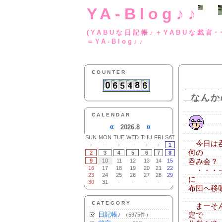
YA-Blog♪♪
(YABUな日記帳♪＋
＝YA-Blog♪♪
COUNTER
なんか
CALENDAR
«
»
2026.8
SUN
MON
TUE
WED
THU
FRI
SAT
今日は呑
-
-
-
-
-
-
1
何の
2
3
4
5
6
7
8
9
10
11
12
13
14
15
呑み会？
16
17
18
19
20
21
22
・・・っ
23
24
25
26
27
28
29
に
30
31
-
-
-
-
-
布団へ移動
CATEGORY
まーそん
日記帳♪
定で
（5975件）