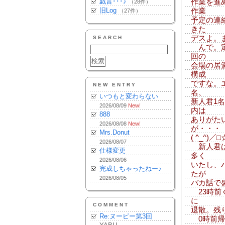
戯言･･･♪
作業を進
（28件）
旧Log
作業
（27件）
予定の連
きた
デスよ。
SEARCH
んで。定
回の
会場の居
構成
ですな。
NEW ENTRY
名、
いつもと変わらない
新人君1
2026/08/09
New!
内は
888
ありがた
2026/08/08
New!
が・・・
Mrs.Donut
( ^_^)／□
2026/08/07
新人君は
仕様変更
多く
2026/08/06
いたし、
完成しちゃったねー♪
たが
2026/08/05
バカ話で
23時前
に
COMMENT
退散。残
Re:ヌーピー第3回
0時前帰