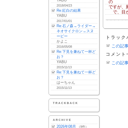
YABU
の
2018/04/23
ですが、
Re:紅白の結果
で、目が
YABU
2017/01/01
Re:石ノ森→ライダー→
ネオサイクロン→スヌ
ーピー
トラック
かよこ
この記
2016/05/08
Re:下見を兼ねて一杯ど
コメント
お？
YABU
この記
2015/11/13
Re:下見を兼ねて一杯ど
お？
はーちゃん
2015/11/13
TRACKBACK
ARCHIVE
2026年08月
（9件）