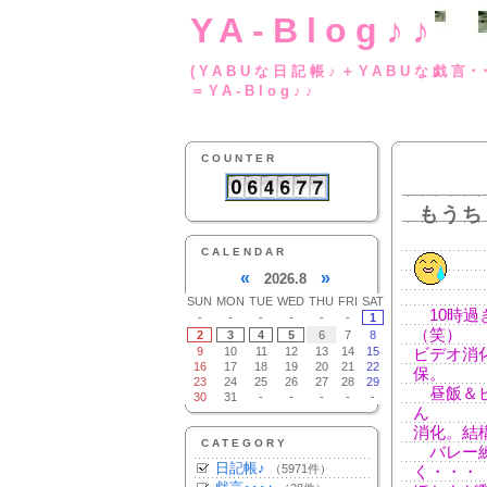
YA-Blog♪♪
(YABUな日記帳♪＋
＝YA-Blog♪♪
COUNTER
もうち
CALENDAR
«
»
2026.8
SUN
MON
TUE
WED
THU
FRI
SAT
10時過
-
-
-
-
-
-
1
（笑）
2
3
4
5
6
7
8
9
10
11
12
13
14
15
ビデオ消
16
17
18
19
20
21
22
保。
23
24
25
26
27
28
29
昼飯＆ビ
30
31
-
-
-
-
-
ん
消化。結
CATEGORY
バレー練
日記帳♪
（5971件）
く・・・