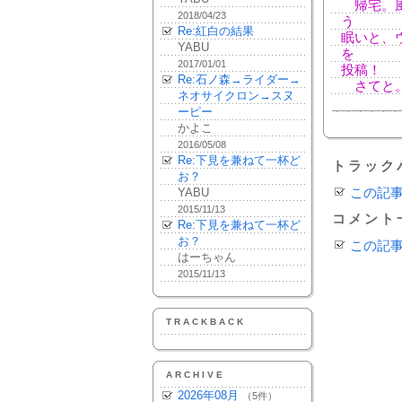
帰宅。風
2018/04/23
う
Re:紅白の結果
眠いと、
YABU
を
2017/01/01
投稿！
Re:石ノ森→ライダー→
さてと。
ネオサイクロン→スヌ
ーピー
かよこ
2016/05/08
Re:下見を兼ねて一杯ど
トラック
お？
YABU
この記
2015/11/13
コメント
Re:下見を兼ねて一杯ど
お？
この記
はーちゃん
2015/11/13
TRACKBACK
ARCHIVE
2026年08月
（5件）