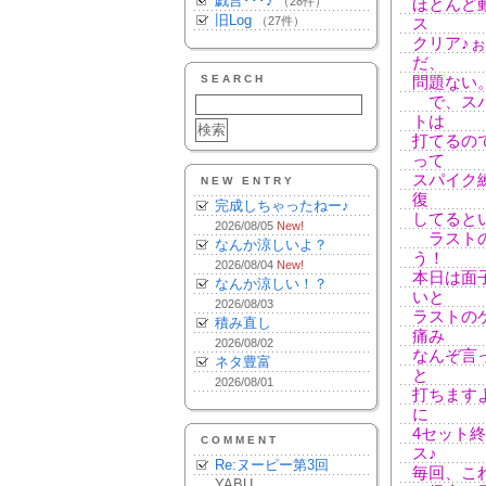
戯言･･･♪
（28件）
ほとんど
旧Log
（27件）
ス
クリア♪
だ、
SEARCH
問題ない
で、スパ
トは
打てるの
って
スパイク
NEW ENTRY
復
完成しちゃったねー♪
してると
2026/08/05
New!
ラストの
なんか涼しいよ？
う！
2026/08/04
New!
本日は面
なんか涼しい！？
いと
2026/08/03
ラストの
積み直し
痛み
2026/08/02
なんぞ言
ネタ豊富
と
2026/08/01
打ちます
に
4セット
COMMENT
ス♪
Re:ヌーピー第3回
毎回、こ
YABU