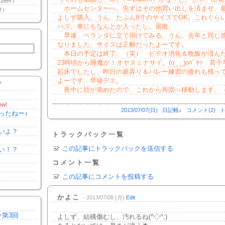
28件）
ホームセンターへ。先ずはその他買い出しを済ませ、
件）
よしず購入。うん、たぶん8寸のサイズでOK。これぐら
ハズ。車にもなんとか入ったし。退散。
早速、ベランダに立て掛けてみる。うん、去年と同じ
なりました。サイズは正解だったよーです。
本日の予定は終了。（笑） ビデオ消化＆晩飯が済ん
23時頃から睡魔が！オヤスミナサイ。(o_ _)oﾊﾞﾀｯ 若
起床でしたし、昨日の庭弄り＆バレー練習の疲れも残っ
よーです。早寝デス。
Y
夜中に目が覚めたので、これから布団へ移動します。
ew!
2013/07/07(日)
日記帳♪
コメント(2)
ト
ったねー♪
いよ？
トラックバック一覧
この記事にトラックバックを送信する
い！？
コメント一覧
この記事にコメントを投稿する
かよこ
- 2013/07/08 (月)
Edit
ー第3回
よしず、結構傷むし、汚れるね(^◇^;)