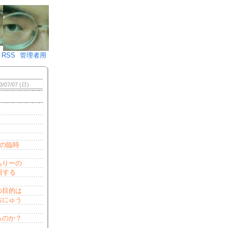
♪)÷2
RSS
管理者用
3/07/07 (日)
の臨時
。
ありーの
回する
の目的は
おにゅう
）
るのか？
。