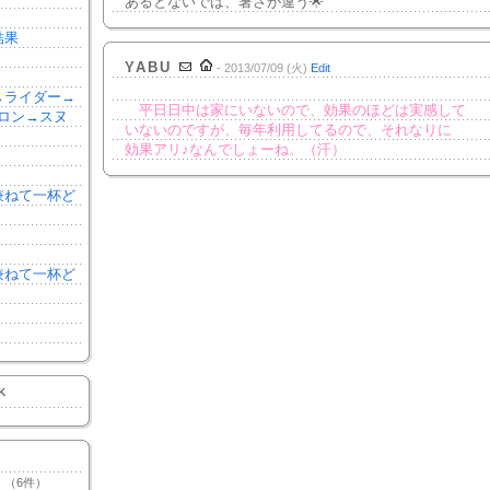
あるとないでは、暑さが違う🌟
結果
YABU
- 2013/07/09 (火)
Edit
森→ライダー→
平日日中は家にいないので、効果のほどは実感して
ロン→スヌ
いないのですが、毎年利用してるので、それなりに
効果アリ♪なんでしょーね。（汗）
を兼ねて一杯ど
を兼ねて一杯ど
K
（6件）