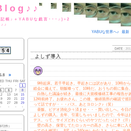
Blog♪♪
BUな日記帳♪＋YABUな戯言･･･
g♪♪
YABUな世界へ♪
最新
DATE :
201
よしず導入
»
6.8
ED
THU
FRI
SAT
9時起床。若干早起き。早起きには訳があり、10時から
-
-
-
1
総会に備えて。朝飯喰って、10時だ。おうちの前に集合
5
6
7
8
白熱した議論が続き、最後に大規模修繕工事の報告が
12
13
14
15
19
20
21
22
12時前終了。お疲れさん。この後、修繕箇所の確認で巡
26
27
28
29
って話ですが・・・パス。あとヨロシク♪（笑）
-
-
-
-
昼飯。ビデオ消化少々済ませ・・・買い出しへ。今日
よしずの購入。去年、引退しちゃいましたので、今年は
デス。って、サイズどれぐらいのヤツだったっけ？（汗
壁の高さ、保管してたロッカーの高さ、さらに車に入
972件）
ってのも確認し、8尺（＝240cm）かな？と。じゃ、出発