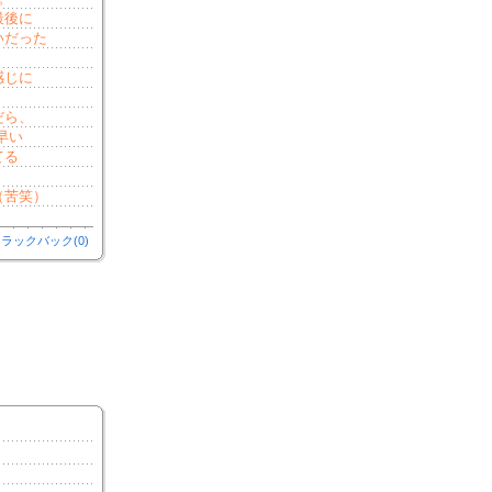
最後に
いだった
感じに
だら、
干早い
てる
（苦笑）
ラックバック(0)