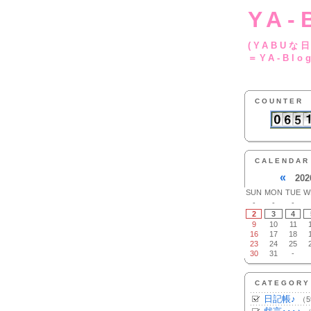
YA-
(YA
＝YA-Blo
COUNTER
CALENDAR
«
202
SUN
MON
TUE
W
-
-
-
2
3
4
9
10
11
16
17
18
23
24
25
30
31
-
CATEGORY
日記帳♪
（5