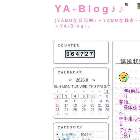
YA-Blog♪♪
(YABUな日記帳♪＋
＝YA-Blog♪♪
COUNTER
無風状
CALENDAR
«
»
2026.8
SUN
MON
TUE
WED
THU
FRI
SAT
9時前起
-
-
-
-
-
-
1
ーリ
2
3
4
5
6
7
8
9
10
11
12
13
14
15
開始。
16
17
18
19
20
21
22
昼飯後も
23
24
25
26
27
28
29
へ。
30
31
-
-
-
-
-
車を走ら
立
CATEGORY
ですか！
日記帳♪
（5971件）
（笑）