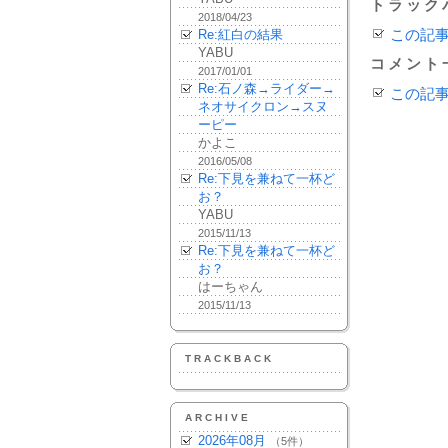
トラック
2018/04/23
Re:紅白の結果
この記
YABU
コメント
2017/01/01
Re:石ノ森→ライダー→
この記
ネオサイクロン→スヌ
ーピー
かよこ
2016/05/08
Re:下見を兼ねて一杯ど
お？
YABU
2015/11/13
Re:下見を兼ねて一杯ど
お？
はーちゃん
2015/11/13
TRACKBACK
ARCHIVE
2026年08月
（5件）