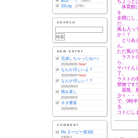
戯言･･･♪
（28件）
ちょっと
旧Log
（27件）
体育館に
を
全開にし
SEARCH
だ。
風も入っ
か！？
とりあえ
ん。
ただ風が
NEW ENTRY
ラストの
完成しちゃったねー♪
ら、
2026/08/05
New!
ヤバイん
なんか涼しいよ？
了。
2026/08/04
New!
ラストの
なんか涼しい！？
禁物です
2026/08/03
退散。風
積み直し
少々・・
2026/08/02
で、0時
ネタ豊富
る
2026/08/01
コトにし
COMMENT
Re:ヌーピー第3回
YABU