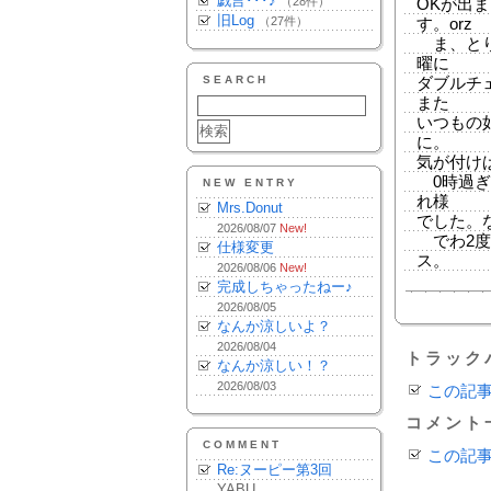
戯言･･･♪
（28件）
OKが出
旧Log
（27件）
す。orz
ま、とり
曜に
SEARCH
ダブルチ
また
いつもの
に。
気が付け
0時過ぎ
NEW ENTRY
れ様
Mrs.Donut
でした。
2026/08/07
New!
でわ2度
仕様変更
ス。
2026/08/06
New!
完成しちゃったねー♪
2026/08/05
なんか涼しいよ？
2026/08/04
トラック
なんか涼しい！？
2026/08/03
この記
コメント
COMMENT
この記
Re:ヌーピー第3回
YABU