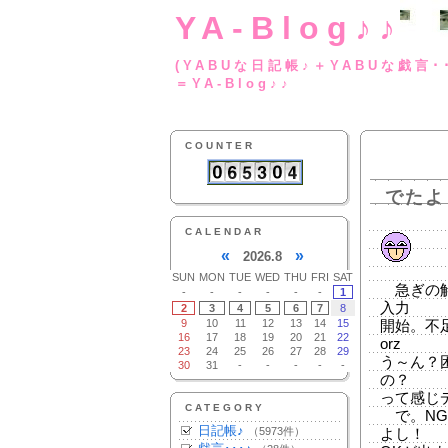
YA-Blog♪♪
(YABUな日記帳♪＋
＝YA-Blog♪♪
COUNTER
でたよ
CALENDAR
«
»
2026.8
SUN
MON
TUE
WED
THU
FRI
SAT
急ぎの解
-
-
-
-
-
-
1
入力
2
3
4
5
6
7
8
9
10
11
12
13
14
15
開始。不
16
17
18
19
20
21
22
orz
23
24
25
26
27
28
29
う～ん？
30
31
-
-
-
-
-
の？
って感じ
CATEGORY
で。NG
日記帳♪
（5973件）
よし！