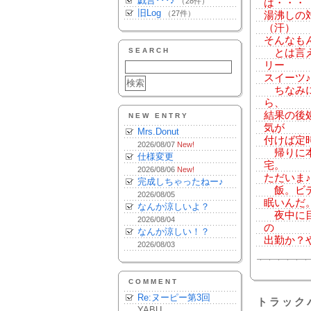
戯言･･･♪
（28件）
は・・・
旧Log
（27件）
湯沸しの
（汗）
そんなも
SEARCH
とは言え
リー
スイーツ
ちなみに
ら、
結果の後
NEW ENTRY
気が
Mrs.Donut
付けば定
2026/08/07
New!
帰りに本
仕様変更
宅。
2026/08/06
New!
ただいま
完成しちゃったねー♪
飯。ビデ
2026/08/05
眠いんだ。パ
なんか涼しいよ？
夜中に目
2026/08/04
の
なんか涼しい！？
出勤か？
2026/08/03
COMMENT
Re:ヌーピー第3回
トラック
YABU