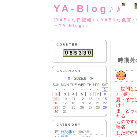
YA-Blog♪♪
(YABUな日記帳♪＋
＝YA-Blog♪♪
COUNTER
時期外
CALENDAR
«
»
2026.8
SUN
MON
TUE
WED
THU
FRI
SAT
世間とは
-
-
-
-
-
-
1
♪（嬉）
2
3
4
5
6
7
8
9
10
11
12
13
14
15
夏・冬で
16
17
18
19
20
21
22
け？
23
24
25
26
27
28
29
ま、どっ
30
31
-
-
-
-
-
たる
ものです
CATEGORY
帰省
日記帳♪
（5973件）
した時の