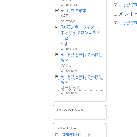
この記
2018/04/23
Re:紅白の結果
コメント
YABU
2017/01/01
この記
Re:石ノ森→ライダー→
ネオサイクロン→スヌ
ーピー
かよこ
2016/05/08
Re:下見を兼ねて一杯ど
お？
YABU
2015/11/13
Re:下見を兼ねて一杯ど
お？
はーちゃん
2015/11/13
TRACKBACK
ARCHIVE
2026年08月
（7件）