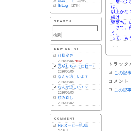
戯言･･･♪
（28件）
戻ってき
旧Log
（27件）
は、
以上かな
続け
SEARCH
寝落ち。
さて。夜
う。
って、も
NEW ENTRY
仕様変更
2026/08/06
New!
トラック
完成しちゃったねー♪
2026/08/05
この記
なんか涼しいよ？
コメント
2026/08/04
なんか涼しい！？
この記
2026/08/03
積み直し
2026/08/02
COMMENT
Re:ヌーピー第3回
YABU