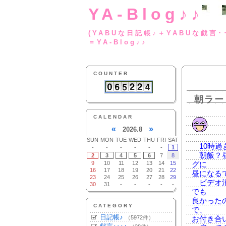
YA-Blog♪♪
(YABUな日記帳♪＋
＝YA-Blog♪♪
COUNTER
朝ラー
CALENDAR
«
»
2026.8
SUN
MON
TUE
WED
THU
FRI
SAT
10時過
-
-
-
-
-
-
1
朝飯？昼
2
3
4
5
6
7
8
9
10
11
12
13
14
15
グに
16
17
18
19
20
21
22
昼になる
23
24
25
26
27
28
29
ビデオ消
30
31
-
-
-
-
-
でも
良かった
CATEGORY
で、
日記帳♪
（5972件）
お付き合