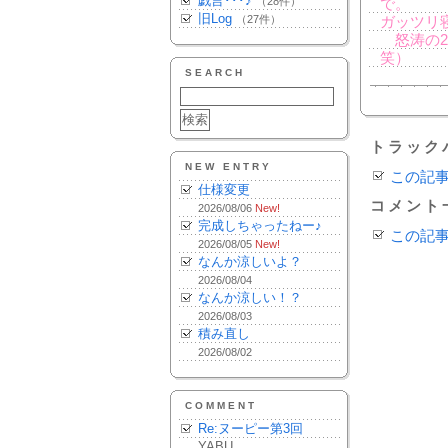
戯言･･･♪
（28件）
で。
旧Log
（27件）
ガッツリ
怒涛の2
笑）
SEARCH
トラック
NEW ENTRY
この記
仕様変更
コメント
2026/08/06
New!
完成しちゃったねー♪
この記
2026/08/05
New!
なんか涼しいよ？
2026/08/04
なんか涼しい！？
2026/08/03
積み直し
2026/08/02
COMMENT
Re:ヌーピー第3回
YABU