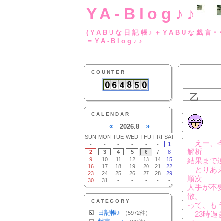
YA-Blog♪♪
(YABUな日記帳♪＋
＝YA-Blog♪♪
COUNTER
乙
CALENDAR
«
»
2026.8
SUN
MON
TUE
WED
THU
FRI
SAT
えー、今
-
-
-
-
-
-
1
解析
2
3
4
5
6
7
8
9
10
11
12
13
14
15
結果まで
16
17
18
19
20
21
22
とりあえ
23
24
25
26
27
28
29
順次
30
31
-
-
-
-
-
人手が不
散。
CATEGORY
って、も
日記帳♪
（5972件）
23時過