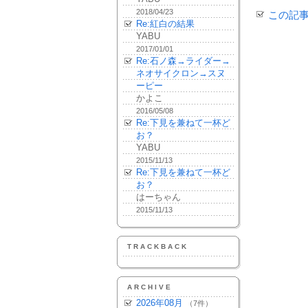
2018/04/23
この記
Re:紅白の結果
YABU
2017/01/01
Re:石ノ森→ライダー→
ネオサイクロン→スヌ
ーピー
かよこ
2016/05/08
Re:下見を兼ねて一杯ど
お？
YABU
2015/11/13
Re:下見を兼ねて一杯ど
お？
はーちゃん
2015/11/13
TRACKBACK
ARCHIVE
2026年08月
（7件）