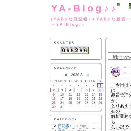
YA-Blog♪♪
(YABUな日記帳♪＋
＝YA-Blog♪♪
COUNTER
戦士の
CALENDAR
«
»
2026.8
SUN
MON
TUE
WED
THU
FRI
SAT
今日はマ
-
-
-
-
-
-
1
は
2
3
4
5
6
7
8
9
10
11
12
13
14
15
品質管理
16
17
18
19
20
21
22
が、
23
24
25
26
27
28
29
とりあえ
30
31
-
-
-
-
-
在の
解析業務
CATEGORY
も
日記帳♪
（5973件）
ない訳で