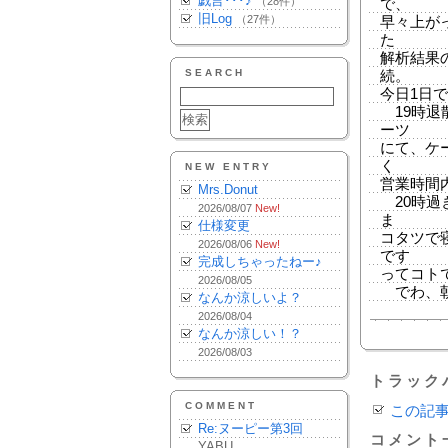
戯言･･･♪
（28件）
で、
旧Log
（27件）
早々上が
た
解析結果
SEARCH
続。
今日1日
19時退
ーツ
にて、ケ
く
NEW ENTRY
営業時間
Mrs.Donut
20時過
2026/08/07
New!
ま
仕様変更
コタツで
2026/08/06
New!
です
完成しちゃったねー♪
ってコト
2026/08/05
でわ、朝ま
なんか涼しいよ？
2026/08/04
なんか涼しい！？
2026/08/03
トラック
COMMENT
この記
Re:ヌーピー第3回
コメント
YABU