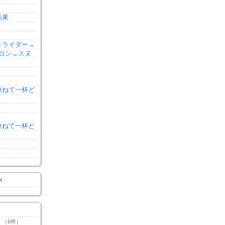
結果
森→ライダー→
ロン→スヌ
を兼ねて一杯ど
を兼ねて一杯ど
K
（6件）