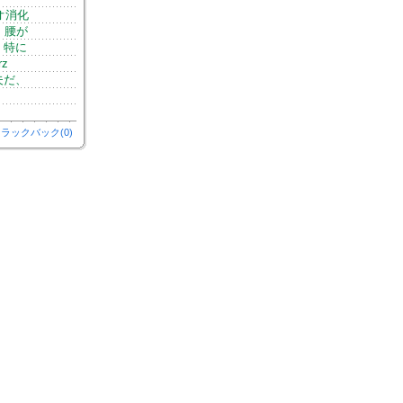
オ消化
、腰が
、特に
z
夫だ、
）
ラックバック(0)