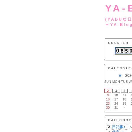
YA-
(YA
＝YA-Blo
COUNTER
CALENDAR
«
202
SUN
MON
TUE
W
-
-
-
2
3
4
9
10
11
16
17
18
23
24
25
30
31
-
CATEGORY
日記帳♪
（5