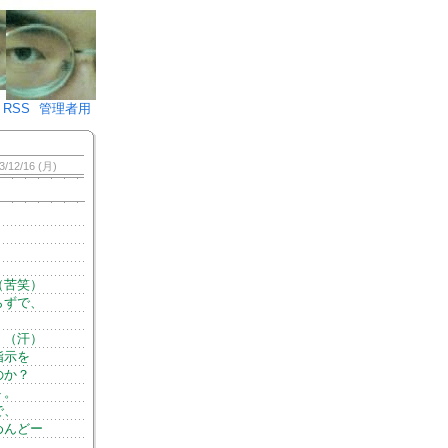
♪)÷2
RSS
管理者用
3/12/16 (月)
（苦笑）
らずで、
！（汗）
指示を
のか？
ト。
で、
めんどー