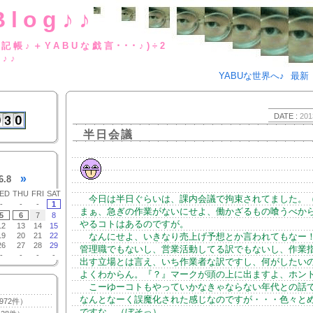
Blog♪♪
BUな日記帳♪＋YABUな戯言･･･
g♪♪
YABUな世界へ♪
最新
DATE :
201
半日会議
»
6.8
ED
THU
FRI
SAT
今日は半日ぐらいは、課内会議で拘束されてました。
-
-
-
1
まぁ、急ぎの作業がないにせよ、働かざるもの喰うべか
5
6
7
8
やるコトはあるのですが。
12
13
14
15
19
20
21
22
なんにせよ、いきなり売上げ予想とか言われてもなー
26
27
28
29
管理職でもないし、営業活動してる訳でもないし、作業
-
-
-
-
出す立場とは言え、いち作業者な訳ですし、何がしたい
よくわからん。『？』マークが頭の上に出ますよ、ホン
こーゆーコトもやっていかなきゃならない年代との話
なんとなーく誤魔化された感じなのですが・・・色々と
972件）
ですな。（ぼそっ）