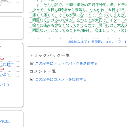
28件）
ま、そんな訳で。20時半退散の21時半帰宅。飯。ビデ
件）
少々で、今日も0時頃から寝落ち。なんかね、今日は1日
痛くて痛くて、そっちが気になってて。立ってしまえば
問題なく歩けるのですが、立つまでが大変で。イタイ。or
徐々に痛みも少なくなってきてるので、明日には、大丈
問題ない！となってるコトを期待し、寝ましょう。（笑
2013/12/16(月)
日記帳♪
コメント(0)
ト
Y
トラックバック一覧
ew!
この記事にトラックバックを送信する
ったねー♪
ew!
コメント一覧
いよ？
この記事にコメントを投稿する
い！？
ー第3回