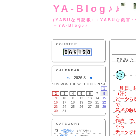
YA-Blog♪♪
(YABUな日記帳♪＋
＝YA-Blog♪♪
COUNTER
びみょ
CALENDAR
«
»
2026.8
SUN
MON
TUE
WED
THU
FRI
SAT
昨日、結
-
-
-
-
-
-
1
（汗）
2
3
4
5
6
7
8
9
10
11
12
13
14
15
どーやら
16
17
18
19
20
21
22
で、
23
24
25
26
27
28
29
急ぎの解
30
31
-
-
-
-
-
と
作成。で
CATEGORY
から
日記帳♪
（5972件）
チェック