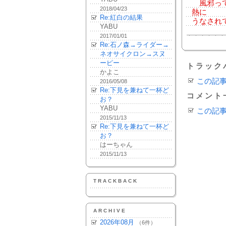
風邪って
2018/04/23
熱に
Re:紅白の結果
うなされ
YABU
2017/01/01
Re:石ノ森→ライダー→
ネオサイクロン→スヌ
ーピー
トラック
かよこ
この記
2016/05/08
Re:下見を兼ねて一杯ど
コメント
お？
YABU
この記
2015/11/13
Re:下見を兼ねて一杯ど
お？
はーちゃん
2015/11/13
TRACKBACK
ARCHIVE
2026年08月
（6件）