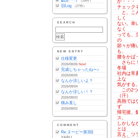
戯言･･･♪
（28件）
が・・・
旧Log
（27件）
チェック
と、こん
しく
SEARCH
ない。幸
なく
っても、
の
節々が痛
も、
NEW ENTRY
腰をかば
仕様変更
さらに！
2026/08/06
New!
冬場
完成しちゃったねー♪
社内は常
2026/08/05
上な
なんか涼しいよ？
気がする
2026/08/04
この2つ
なんか涼しい！？
（汗）
2026/08/03
高熱では
積み直し
ず
2026/08/02
帰宅後、
ス。
しかしな
COMMENT
とは
Re:ヌーピー第3回
言え、ツラ
YABU