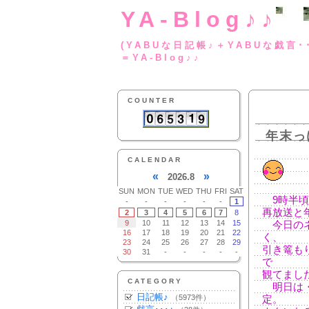
YA-Blog♪♪
(YABUな日記帳♪＋
＝YA-Blog♪♪
COUNTER
年末っ
CALENDAR
«
»
2026.8
SUN
MON
TUE
WED
THU
FRI
SAT
9時半頃
-
-
-
-
-
-
1
再放送と
2
3
4
5
6
7
8
9
10
11
12
13
14
15
今日のネ
16
17
18
19
20
21
22
く、
23
24
25
26
27
28
29
引き篭も
30
31
-
-
-
-
-
で
観てまし
CATEGORY
明日は・
日記帳♪
（5973件）
定。