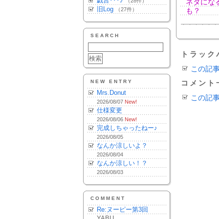
戯言･･･♪
（28件）
ネタにな
旧Log
（27件）
も？
SEARCH
トラック
この記
NEW ENTRY
コメント
Mrs.Donut
この記
2026/08/07
New!
仕様変更
2026/08/06
New!
完成しちゃったねー♪
2026/08/05
なんか涼しいよ？
2026/08/04
なんか涼しい！？
2026/08/03
COMMENT
Re:ヌーピー第3回
YABU