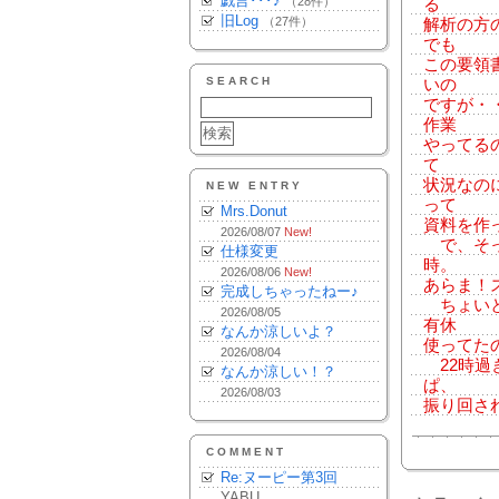
戯言･･･♪
（28件）
る
旧Log
（27件）
解析の方
でも
この要領
SEARCH
いの
ですが・
作業
やってる
て
状況なの
NEW ENTRY
って
Mrs.Donut
資料を作
2026/08/07
New!
で、そっ
仕様変更
時。
2026/08/06
New!
あらま！
完成しちゃったねー♪
ちょいと
2026/08/05
有休
なんか涼しいよ？
使ってた
2026/08/04
22時過
なんか涼しい！？
ぱ、
2026/08/03
振り回さ
COMMENT
Re:ヌーピー第3回
YABU