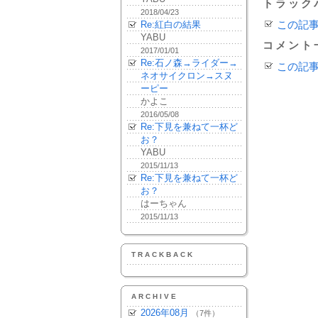
トラック
2018/04/23
Re:紅白の結果
この記
YABU
コメント
2017/01/01
Re:石ノ森→ライダー→
この記
ネオサイクロン→スヌ
ーピー
かよこ
2016/05/08
Re:下見を兼ねて一杯ど
お？
YABU
2015/11/13
Re:下見を兼ねて一杯ど
お？
はーちゃん
2015/11/13
TRACKBACK
ARCHIVE
2026年08月
（7件）