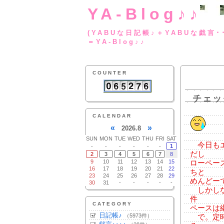
YA-Blog♪♪
(YABUな日記帳♪＋
＝YA-Blog♪♪
COUNTER
チェッ
CALENDAR
«
»
2026.8
SUN
MON
TUE
WED
THU
FRI
SAT
今日もエ
-
-
-
-
-
-
1
だし
2
3
4
5
6
7
8
9
10
11
12
13
14
15
ローペー
16
17
18
19
20
21
22
ちと
23
24
25
26
27
28
29
めんどー
30
31
-
-
-
-
-
しかしな
件
CATEGORY
ペースは
日記帳♪
（5973件）
で。定時