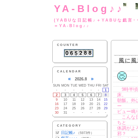
YA-Blog♪♪
(YABUな日記帳♪＋
＝YA-Blog♪♪
COUNTER
風に風
CALENDAR
«
»
2026.8
SUN
MON
TUE
WED
THU
FRI
SAT
9時半頃
-
-
-
-
-
-
1
床。
2
3
4
5
6
7
8
9
10
11
12
13
14
15
朝飯。外
16
17
18
19
20
21
22
ー
23
24
25
26
27
28
29
ビュー鳴
30
31
-
-
-
-
-
こんな日
ちと
CATEGORY
体調がよ
日記帳♪
（5973件）
邪？