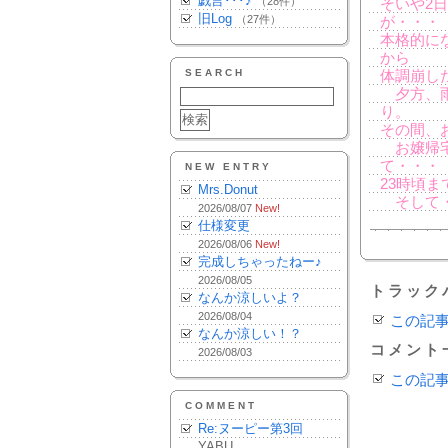
戯言･･･♪
（28件）
そいや2
旧Log
（27件）
が・・・
本格的に
から
SEARCH
体調崩し
夕方、雨
り。
その間、
お嬢帰宅
て・・・
NEW ENTRY
23時頃
Mrs.Donut
そして・
2026/08/07
New!
仕様変更
2026/08/06
New!
完成しちゃったねー♪
2026/08/05
トラック
なんか涼しいよ？
2026/08/04
この記
なんか涼しい！？
コメント
2026/08/03
この記
COMMENT
Re:ヌーピー第3回
YABU