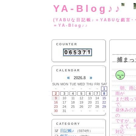
YA-Blog♪♪
(YABUな日記帳♪＋
＝YA-Blog♪♪
COUNTER
捕まっ
CALENDAR
«
»
2026.8
SUN
MON
TUE
WED
THU
FRI
SAT
朝、雨は
-
-
-
-
-
-
1
雨が
2
3
4
5
6
7
8
9
10
11
12
13
14
15
まだ残っ
16
17
18
19
20
21
22
で。
23
24
25
26
27
28
29
昼休みの
30
31
-
-
-
-
-
の
ですが、
CATEGORY
さて。今
日記帳♪
（5974件）
対応