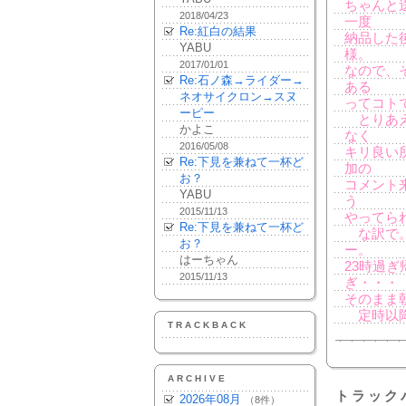
ちゃんと
2018/04/23
一度
Re:紅白の結果
納品した
YABU
様。
2017/01/01
なので、
Re:石ノ森→ライダー→
ある
ネオサイクロン→スヌ
ってコト
ーピー
とりあえ
かよこ
なく
2016/05/08
キリ良い
Re:下見を兼ねて一杯ど
加の
お？
コメント
YABU
う
2015/11/13
やってら
Re:下見を兼ねて一杯ど
な訳で。
お？
ー。
はーちゃん
23時過
2015/11/13
ぎ・・・
そのまま朝ま
定時以降
TRACKBACK
ARCHIVE
トラック
2026年08月
（8件）