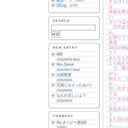
戯言･･･♪
（28件）
するコト
旧Log
（27件）
は
体裁を整
い。
SEARCH
そいつは
夕方まで
ん、
お帰りで
来週
10日が
NEW ENTRY
て？
888
またなん
2026/08/08
New!
とりあえ
Mrs.Donut
で。案の
2026/08/07
New!
から
仕様変更
始まり、
2026/08/06
か
完成しちゃったねー♪
言い出す
2026/08/05
てる
なんか涼しいよ？
データを
2026/08/04
って
意思表示
て
COMMENT
また別の
Re:ヌーピー第3回
よ。
YABU