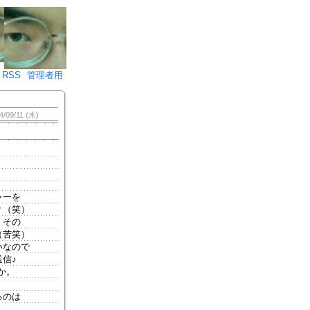
♪)÷2
RSS
管理者用
4/09/11 (木)
ャーを
？（笑）
。その
（苦笑）
いなので
信♪
か。
るのは