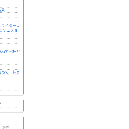
結果
森→ライダー→
ロン→スヌ
を兼ねて一杯ど
を兼ねて一杯ど
K
（6件）