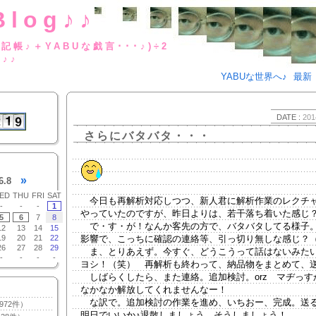
Blog♪♪
BUな日記帳♪＋YABUな戯言･･･
g♪♪
YABUな世界へ♪
最新
DATE :
201
さらにバタバタ・・・
»
6.8
ED
THU
FRI
SAT
今日も再解析対応しつつ、新人君に解析作業のレクチ
-
-
-
1
やっていたのですが、昨日よりは、若干落ち着いた感じ
5
6
7
8
で・す・が！なんか客先の方で、バタバタしてる様子
12
13
14
15
19
20
21
22
影響で、こっちに確認の連絡等、引っ切り無しな感じ？
26
27
28
29
ま、とりあえず。今すぐ、どうこうって話はないみた
-
-
-
-
ヨシ！（笑） 再解析も終わって、納品物をまとめて、送
しばらくしたら、また連絡。追加検討。orz マヂっす
なかなか解放してくれませんなー！
な訳で。追加検討の作業を進め、いちおー、完成。送
972件）
明日でいいか♪退散しましょう。そうしましょう！