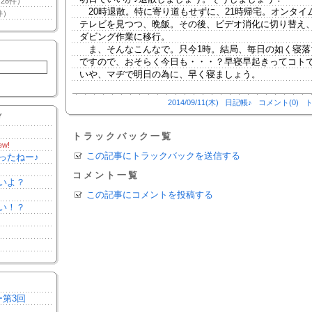
28件）
20時退散。特に寄り道もせずに、21時帰宅。オンタイ
件）
テレビを見つつ、晩飯。その後、ビデオ消化に切り替え
ダビング作業に移行。
ま、そんなこんなで。只今1時。結局、毎日の如く寝落
ですので、おそらく今日も・・・？早寝早起きってコト
いや、マヂで明日の為に、早く寝ましょう。
2014/09/11(木)
日記帳♪
コメント(0)
ト
Y
トラックバック一覧
ew!
この記事にトラックバックを送信する
ったねー♪
コメント一覧
いよ？
この記事にコメントを投稿する
い！？
ー第3回