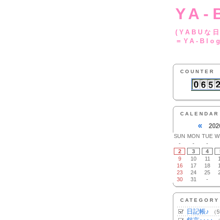
YA-
(YA
＝YA-Blo
COUNTER
CALENDAR
«
202
SUN
MON
TUE
W
-
-
-
2
3
4
9
10
11
16
17
18
23
24
25
30
31
-
CATEGORY
日記帳♪
（5