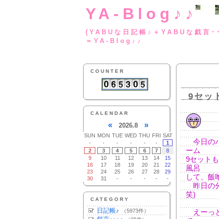
YA-Blog♪♪
(YABUな日記帳♪＋
＝YA-Blog♪♪
COUNTER
9セッ
CALENDAR
«
»
2026.8
SUN
MON
TUE
WED
THU
FRI
SAT
今日のバ
-
-
-
-
-
-
1
ーム
2
3
4
5
6
7
8
9
10
11
12
13
14
15
9セット
16
17
18
19
20
21
22
風呂
23
24
25
26
27
28
29
して、飯
30
31
-
-
-
-
-
昨日の分
笑)
CATEGORY
日記帳♪
（5973件）
えーっと