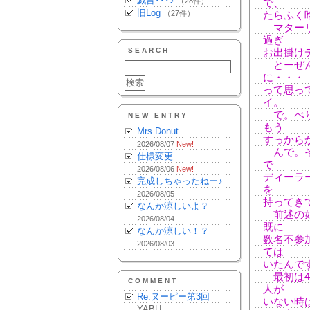
戯言･･･♪
（28件）
で、
旧Log
（27件）
たらふく
マターリ
過ぎ
SEARCH
お出掛け
とーぜん
に・・・
って思っ
イ。
で。べり
NEW ENTRY
もう
Mrs.Donut
すっから
2026/08/07
New!
んで。そ
仕様変更
で
2026/08/06
New!
ディーラ
完成しちゃったねー♪
を
2026/08/05
持ってき
なんか涼しいよ？
前述の如
2026/08/04
既に
なんか涼しい！？
数名不参
2026/08/03
ては
いたんで
最初は4
COMMENT
人が
Re:ヌーピー第3回
いない時
YABU