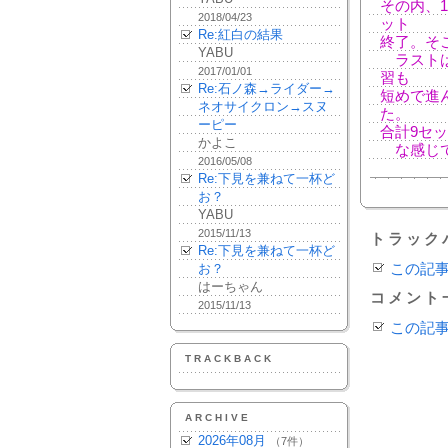
その内、
2018/04/23
ット
Re:紅白の結果
終了。そ
YABU
ラストは
2017/01/01
習も
Re:石ノ森→ライダー→
短めで進
ネオサイクロン→スヌ
た。
ーピー
合計9セッ
かよこ
な感じで
2016/05/08
Re:下見を兼ねて一杯ど
お？
YABU
2015/11/13
トラック
Re:下見を兼ねて一杯ど
お？
この記
はーちゃん
コメント
2015/11/13
この記
TRACKBACK
ARCHIVE
2026年08月
（7件）