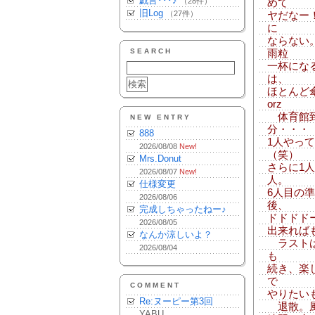
戯言･･･♪
（28件）
めて
旧Log
（27件）
ヤだなー
に
ならない
SEARCH
雨粒
一杯にな
は、
ほとんど
orz
体育館到
NEW ENTRY
分・・・
888
1人やっ
2026/08/08
New!
（笑）
Mrs.Donut
さらに1
2026/08/07
New!
人。
仕様変更
6人目の
2026/08/06
後、
完成しちゃったねー♪
ドドドド
2026/08/05
出来れば
なんか涼しいよ？
ラストは
2026/08/04
も
続き、楽
で
COMMENT
やりたい
Re:ヌーピー第3回
退散。風呂
YABU