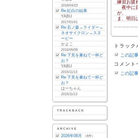
練習お疲
2018/04/23
夜中に目
Re:紅白の結果
が、
YABU
ま、明日
2017/01/01
Re:石ノ森→ライダー→
ネオサイクロン→スヌ
ーピー
かよこ
トラック
2016/05/08
Re:下見を兼ねて一杯ど
この記
お？
コメント
YABU
2015/11/13
この記
Re:下見を兼ねて一杯ど
お？
はーちゃん
2015/11/13
TRACKBACK
ARCHIVE
2026年08月
（8件）