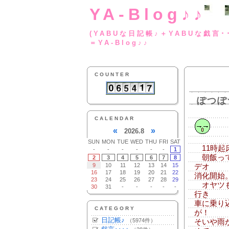
YA-Blog♪♪
(YABUな日記帳♪＋
＝YA-Blog♪♪
COUNTER
ぽつぽ
CALENDAR
«
»
2026.8
SUN
MON
TUE
WED
THU
FRI
SAT
11時起
-
-
-
-
-
-
1
朝飯って
2
3
4
5
6
7
8
9
10
11
12
13
14
15
デオ
16
17
18
19
20
21
22
消化開始
23
24
25
26
27
28
29
オヤツも
30
31
-
-
-
-
-
行き
車に乗り
CATEGORY
が！
日記帳♪
（5974件）
そいや雨