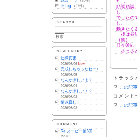
戯言･･･♪
（28件）
たし
旧Log
（27件）
順調順調
し！
でしたの
SEARCH
し、
動きたく
後は昼飯
（笑）
只今0時
さっさと
NEW ENTRY
仕様変更
2026/08/06
New!
完成しちゃったねー♪
2026/08/05
トラック
なんか涼しいよ？
2026/08/04
この記
なんか涼しい！？
コメント
2026/08/03
積み直し
この記
2026/08/02
COMMENT
Re:ヌーピー第3回
YABU