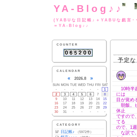
YA-Blog♪♪
(YABUな日記帳♪＋
＝YA-Blog♪♪
COUNTER
予定な
CALENDAR
«
»
2026.8
SUN
MON
TUE
WED
THU
FRI
SAT
10時半
-
-
-
-
-
-
1
には
2
3
4
5
6
7
8
9
10
11
12
13
14
15
目が覚め
16
17
18
19
20
21
22
朝飯。ビ
23
24
25
26
27
28
29
休止
30
31
-
-
-
-
-
ですので
てる
CATEGORY
ので、1
日記帳♪
（5972件）
な訳で。