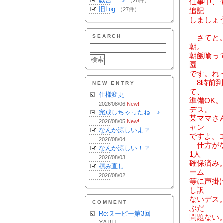
戯言･･･♪
（28件）
仕事中、
旧Log
（27件）
追記
しましょう。
SEARCH
さてと。
朝。
朝飯喰っ
園
です。れ
8時前到
NEW ENTRY
て、
仕様変更
準備OK
2026/08/06
New!
デス。
完成しちゃったねー♪
某ママさ
2026/08/05
New!
ャン
なんか涼しいよ？
ですよ。
2026/08/04
仕方がな
なんか涼しい！？
1人
2026/08/03
確保済み
積み直し
ーム
2026/08/02
等に声掛
し訳
ないデス
COMMENT
ぶだ
Re:ヌーピー第3回
問題ない
YABU