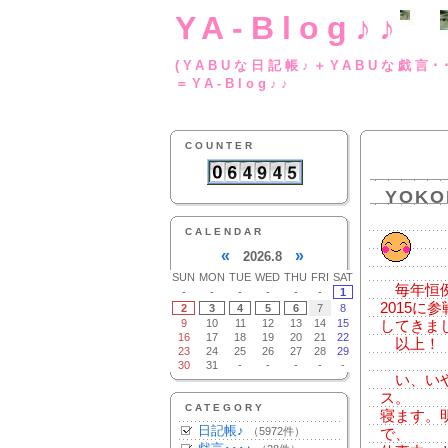
YA-Blog♪♪
(YABUな日記帳♪＋
＝YA-Blog♪♪
COUNTER
YOK
CALENDAR
«
»
2026.8
SUN
MON
TUE
WED
THU
FRI
SAT
毎年恒例
-
-
-
-
-
-
1
2015に参
2
3
4
5
6
7
8
9
10
11
12
13
14
15
してきま
16
17
18
19
20
21
22
以上！
23
24
25
26
27
28
29
30
31
-
-
-
-
-
い、いや
ス。
CATEGORY
寝ます。
日記帳♪
（5972件）
で、