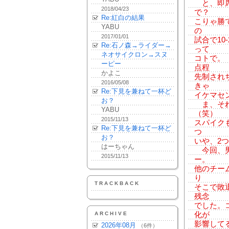
と、即席
2018/04/23
で？
Re:紅白の結果
こりゃ勝
YABU
の
2017/01/01
試合で10
Re:石ノ森→ライダー→
って
ネオサイクロン→スヌ
コトで。
ーピー
点程
かよこ
先制され
2016/05/08
きゃ
Re:下見を兼ねて一杯ど
イケマセ
お？
ま、それ
YABU
（笑）
2015/11/13
スパイク
Re:下見を兼ねて一杯ど
つ
お？
いや、2
はーちゃん
今回、男
2015/11/13
ー。
他のチー
り
TRACKBACK
そこで敗
残念
でした。
ARCHIVE
化が
影響して
2026年08月
（6件）