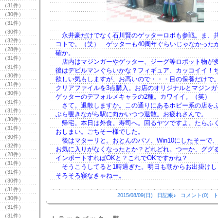
（31件）
（30件）
（31件）
（30件）
永井豪だけでなく石川賢のゲッターロボも参戦。ま、
（32件）
コトで。（笑） ゲッターも40周年ぐらいじゃなかった
（28件）
確か。
（31件）
店内はマジンガーやゲッター、ジーグ等ロボット物が
（31件）
後はデビルマンぐらいかな？フィギュア、カッコイイ！
（30件）
欲しい気もしますが、お高いので・・・目の保養だけで
（31件）
クリアファイルを3点購入。お店のオリジナルとマジンガ
（30件）
ゲッターのデフォルメキャラの2種。カワイイ。（笑）
（31件）
さて。退散しますか。この通りにあるホビー系の店を
（31件）
ぶら覗きながら駅に向かいつつ退散。お疲れさんで。
（30件）
帰宅。本日は外食。寿司へ。回るヤツですよ。たらふ
（31件）
おしまい。ごちそー様でした。
（30件）
後はマターリと。おとんのパソ、Win10にしたそーで
（32件）
お気に入りがなくなったとか？どれどれ。つーか、ググ
（28件）
インポートすればOKと？これでOKですかね？
（31件）
そうこうしてると1時過ぎた。明日も朝からお出掛けし
（31件）
そろそろ寝なきゃねー。
（30件）
（31件）
2015/08/09(日)
日記帳♪
コメント(0)
ト
（30件）
（31件）
（31件）