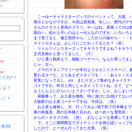
28件）
件）
こーゆーキャラクターグッズのイベントって、大抵、
展示とかなのですが、今回は原画展。珍しい。歴代のデ
さんのイラスト原画がズラリ。やっぱね、原画ってのは
面白い。絵が上手いのはとーぜんなのですが、いろいろ
まで見てると、修正箇所やら、こだわりの線やら・・・
マイメロさんは、おしりにこだわってるとか？（笑）
リトルツインスターズってキキララですよね？キキラ
Y
正式名称かと思ってました。（汗）
ひと通り観終えて、物販コーナーへ。なんか買ってま
ew!
じゃ、次へ。
クマのスタンプラリーが本日よりセカンドステージ。
ew!
変わるそーだ。とりあえずスタンプを・・・ありゃ！ス
ったねー♪
変更になってるし。orz またスタンプ集めなきゃイケナ
コトですか。昨日と同じじゃダメってコトね。さて、ど
いよ？
もうしんどいからいいと？さいですか。じゃ、おしまい
昼飯喰って、お土産を物色。特に遊びに出掛けてない
い！？
大阪駅のお土産コーナーですね、今回は。（笑）
お土産も確保し、次、行ってみよ♪地下鉄で日本橋まで
東の秋葉原、西の日本橋と言われ、ゆーめーな電気街・
からの～オタクの街。（笑） おなじよーな発展してま
で。そこに期間限定でダイナミック企画公認ショップが
ー第3回
したので、とーぜん行ってきた次第。（笑）