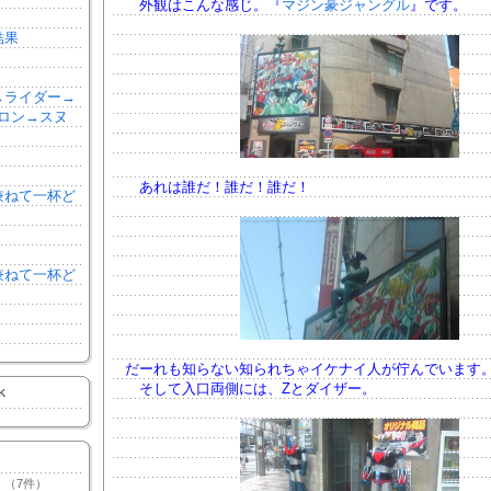
外観はこんな感じ。『
マジン豪ジャングル
』です。
結果
森→ライダー→
ロン→スヌ
あれは誰だ！誰だ！誰だ！
を兼ねて一杯ど
を兼ねて一杯ど
だーれも知らない知られちゃイケナイ人が佇んでいます
そして入口両側には、Zとダイザー。
K
（7件）