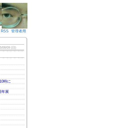
♪)÷2
RSS
管理者用
5/08/09 (日)
0時に
周年展