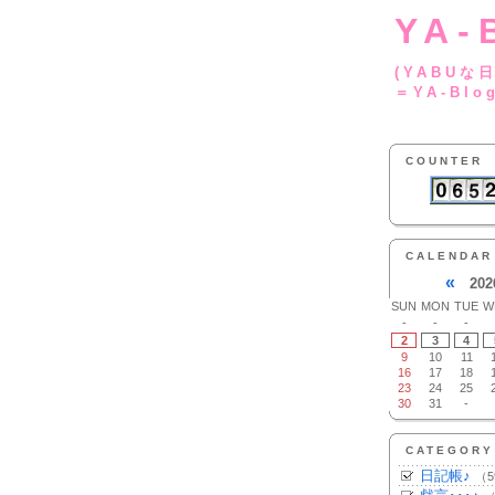
YA-
(YA
＝YA-Blo
COUNTER
CALENDAR
«
202
SUN
MON
TUE
W
-
-
-
2
3
4
9
10
11
16
17
18
23
24
25
30
31
-
CATEGORY
日記帳♪
（5