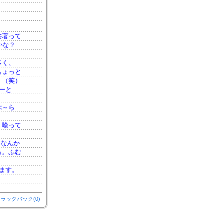
共著って
かな？
多く、
ちょっと
。（笑）
ーと
ぶ～ら
く喰って
、なんか
る。ふむ
ます。
ラックバック(0)