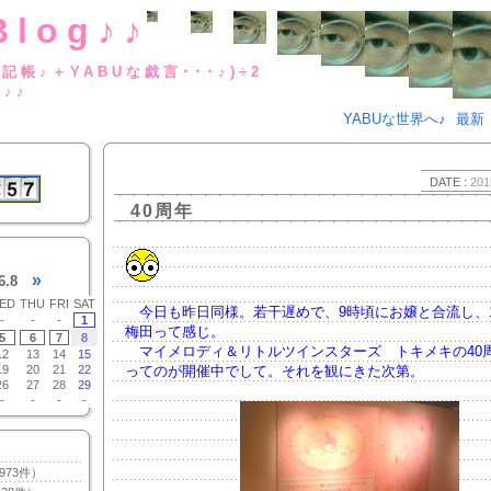
Blog♪♪
BUな日記帳♪＋YABUな戯言･･･
g♪♪
YABUな世界へ♪
最新
DATE :
201
40周年
»
6.8
ED
THU
FRI
SAT
今日も昨日同様。若干遅めで、9時頃にお嬢と合流し、1
-
-
-
1
梅田って感じ。
5
6
7
8
マイメロディ＆リトルツインスターズ トキメキの40
12
13
14
15
19
20
21
22
ってのが開催中でして。それを観にきた次第。
26
27
28
29
-
-
-
-
973件）