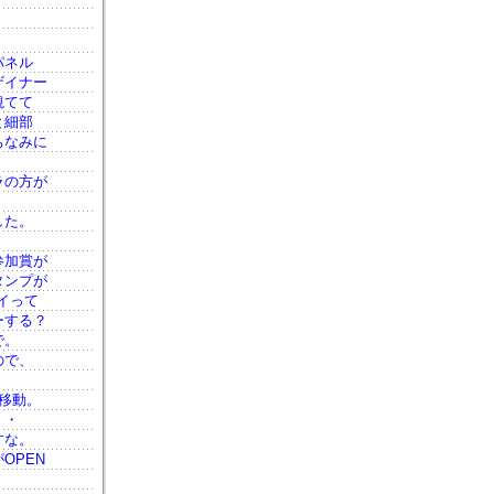
パネル
ザイナー
観てて
と細部
ちなみに
ラの方が
した。
参加賞が
タンプが
イって
ーする？
で。
ので、
移動。
・・
すな。
OPEN