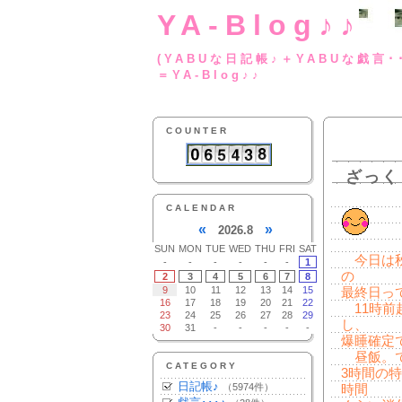
YA-Blog♪♪
(YABUな日記帳♪＋
＝YA-Blog♪♪
COUNTER
ざっく
CALENDAR
«
»
2026.8
SUN
MON
TUE
WED
THU
FRI
SAT
今日は秋
-
-
-
-
-
-
1
の
2
3
4
5
6
7
8
9
10
11
12
13
14
15
最終日っ
16
17
18
19
20
21
22
11時前
23
24
25
26
27
28
29
し、
30
31
-
-
-
-
-
爆睡確定
昼飯。で
CATEGORY
3時間の
日記帳♪
（5974件）
時間