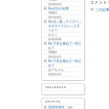
コメント
2018/04/23
Re:紅白の結果
この記
YABU
2017/01/01
Re:石ノ森→ライダー→
ネオサイクロン→スヌ
ーピー
かよこ
2016/05/08
Re:下見を兼ねて一杯ど
お？
YABU
2015/11/13
Re:下見を兼ねて一杯ど
お？
はーちゃん
2015/11/13
TRACKBACK
ARCHIVE
2026年08月
（8件）