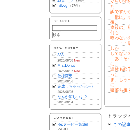
戯言･･･♪
（28件）
ぐらい消
旧Log
（27件）
た
訳ですか
後は、オ
SEARCH
後、
食後の一
何も
喰わない
・・・以
しか
NEW ENTRY
してないの
888
あ！そう
2026/08/08
New!
に。
Mrs.Donut
連休も終
2026/08/07
New!
っ）
仕様変更
ま、しゃ
2026/08/06
に
完成しちゃったねー♪
寝落ち後
2026/08/05
なんか涼しいよ？
2026/08/04
トラック
COMMENT
Re:ヌーピー第3回
この記
YABU