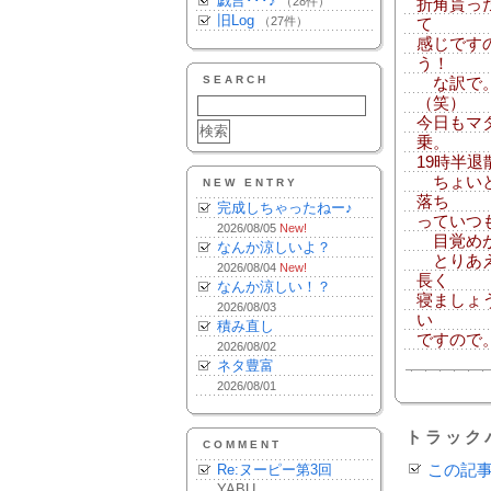
戯言･･･♪
（28件）
折角貰っ
旧Log
（27件）
て
感じです
う！
SEARCH
な訳で。
（笑）
今日もマ
乗。
19時半退
ちょいと
NEW ENTRY
落ち
完成しちゃったねー♪
っていつ
2026/08/05
New!
目覚めが
なんか涼しいよ？
とりあえ
2026/08/04
New!
長く
なんか涼しい！？
寝ましょ
2026/08/03
い
積み直し
ですので。
2026/08/02
ネタ豊富
2026/08/01
トラック
COMMENT
Re:ヌーピー第3回
この記
YABU