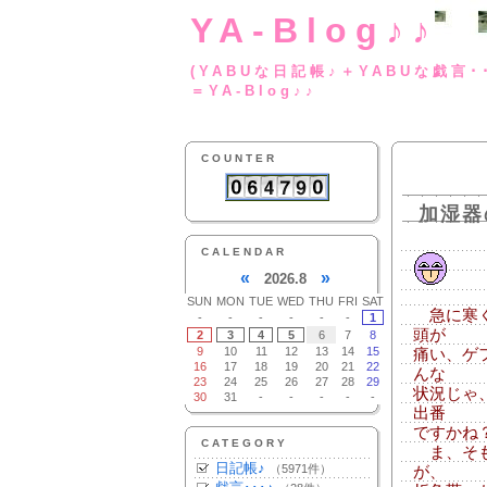
YA-Blog♪♪
(YABUな日記帳♪＋
＝YA-Blog♪♪
COUNTER
加湿器
CALENDAR
«
»
2026.8
SUN
MON
TUE
WED
THU
FRI
SAT
急に寒く
-
-
-
-
-
-
1
頭が
2
3
4
5
6
7
8
9
10
11
12
13
14
15
痛い、ゲ
16
17
18
19
20
21
22
んな
23
24
25
26
27
28
29
状況じゃ
30
31
-
-
-
-
-
出番
ですかね
CATEGORY
ま、そも
日記帳♪
（5971件）
が、