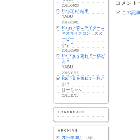
コメント
2018/04/23
Re:紅白の結果
この記
YABU
2017/01/01
Re:石ノ森→ライダー→
ネオサイクロン→スヌ
ーピー
かよこ
2016/05/08
Re:下見を兼ねて一杯ど
お？
YABU
2015/11/13
Re:下見を兼ねて一杯ど
お？
はーちゃん
2015/11/13
TRACKBACK
ARCHIVE
2026年08月
（5件）