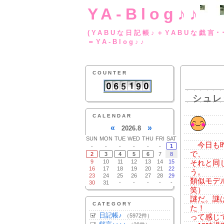
YA-Blog♪♪
(YABUな日記帳♪＋
＝YA-Blog♪♪
COUNTER
シュレ
CALENDAR
«
»
2026.8
SUN
MON
TUE
WED
THU
FRI
SAT
今日も昨
-
-
-
-
-
-
1
で、
2
3
4
5
6
7
8
9
10
11
12
13
14
15
それと同
16
17
18
19
20
21
22
う。
23
24
25
26
27
28
29
類似モデ
30
31
-
-
-
-
-
笑）
謎だ。謎
CATEGORY
た！
日記帳♪
（5972件）
って感じ