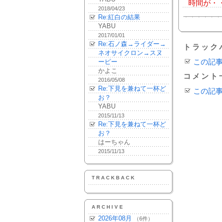
時間が・
2018/04/23
Re:紅白の結果
YABU
2017/01/01
Re:石ノ森→ライダー→
トラック
ネオサイクロン→スヌ
ーピー
この記
かよこ
コメント
2016/05/08
Re:下見を兼ねて一杯ど
この記
お？
YABU
2015/11/13
Re:下見を兼ねて一杯ど
お？
はーちゃん
2015/11/13
TRACKBACK
ARCHIVE
2026年08月
（6件）