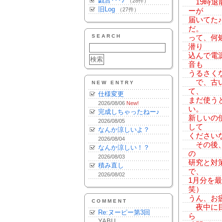
戯言･･･♪
（28件）
19時退
旧Log
（27件）
ーが
届いてた
だ。
SEARCH
って、何
潜り
込んで電
音も
うるさく
で、古い
NEW ENTRY
て、
仕様変更
まだ使う
2026/08/06
New!
い。
完成しちゃったねー♪
新しいの
2026/08/05
して
なんか涼しいよ？
ください
2026/08/04
その後、
なんか涼しい！？
の
2026/08/03
研究と対
積み直し
で、
2026/08/02
1月分を
笑）
うん、お
COMMENT
夜中に目
Re:ヌーピー第3回
ら
YABU