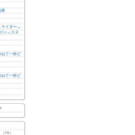
結果
森→ライダー→
ロン→スヌ
を兼ねて一杯ど
を兼ねて一杯ど
K
（7件）