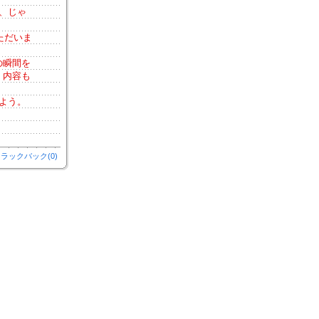
、じゃ
ただいま
の瞬間を
。内容も
よう。
ラックバック(0)