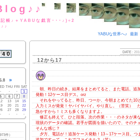
Blog♪♪
BUな日記帳♪＋YABUな戯言･･･
g♪♪
YABUな世界へ♪
最新
DATE :
201
12から17
»
6.8
ED
THU
FRI
SAT
朝、昨日の続き。結果をまとめてると、また電話。追
-
-
-
1
発動！12ケース目デス。orz
5
6
7
8
それをやってると、昨日、つーか、今朝まとめてた10と
12
13
14
15
19
20
21
22
入力ミスが発覚！ヤバイヤバイ。やり直し。（苦笑） 
26
27
28
29
急かすから！ミスも多くなりますよ。
-
-
-
-
修正も終えて、ひと段落。次の作業・・・のネタが来
現状のデータの確認。若手が図面を描いたので、そのチ
そんな感じ？
夕方、電話が！追加ケース発動！13～17ケース目。つ
973件）
追加ですって。これでファイナル？（笑）