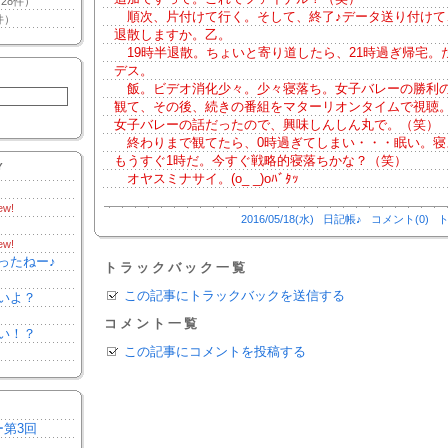
28件）
順次、片付けて行く。そして、終了♪データ送り付けて
件）
退散しますか。乙。
19時半退散。ちょいと寄り道したら、21時過ぎ帰宅。
デス。
飯。ビデオ消化少々。少々寝落ち。女子バレーの勝利
観て、その後、続きの番組をマターリオンタイムで視聴
女子バレーの話だったので、興味しんしん丸で。（笑）
終わりまで観てたら、0時過ぎてしまい・・・眠い。寝
もうすぐ1時だ。今すぐ戦略的寝落ちかな？（笑）
Y
オヤスミナサイ。(o_ _)oﾊﾞﾀｯ
ew!
2016/05/18(水)
日記帳♪
コメント(0)
ト
ew!
ったねー♪
トラックバック一覧
この記事にトラックバックを送信する
いよ？
コメント一覧
い！？
この記事にコメントを投稿する
ー第3回