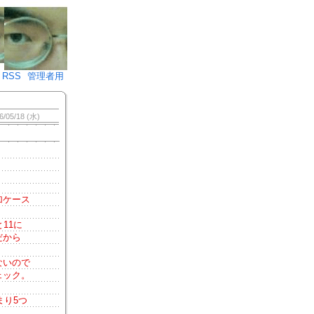
♪)÷2
RSS
管理者用
6/05/18 (水)
加ケース
11に
だから
ないので
ェック。
まり5つ