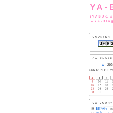
YA-
(YA
＝YA-Blo
COUNTER
CALENDAR
«
202
SUN
MON
TUE
W
-
-
-
2
3
4
9
10
11
16
17
18
23
24
25
30
31
-
CATEGORY
日記帳♪
（5