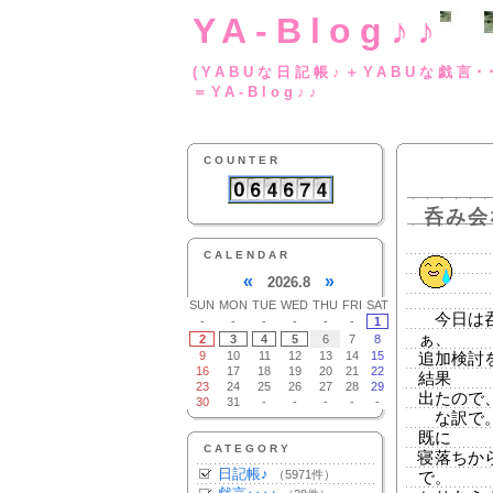
YA-Blog♪♪
(YABUな日記帳♪＋
＝YA-Blog♪♪
COUNTER
呑み会
CALENDAR
«
»
2026.8
SUN
MON
TUE
WED
THU
FRI
SAT
今日は呑
-
-
-
-
-
-
1
ぁ、
2
3
4
5
6
7
8
9
10
11
12
13
14
15
追加検討
16
17
18
19
20
21
22
結果
23
24
25
26
27
28
29
出たので
30
31
-
-
-
-
-
な訳で。
既に
CATEGORY
寝落ちか
日記帳♪
（5971件）
で。