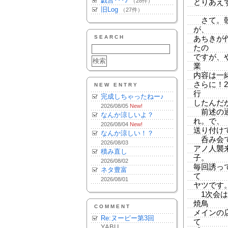
戯言･･･♪
（28件）
とりあえず
旧Log
（27件）
さて。朝
が、
SEARCH
あちきが
たの
ですが、
業
内容は一
さらに！
NEW ENTRY
行
完成しちゃったねー♪
したんだ
2026/08/05
New!
前述の通
なんか涼しいよ？
れ。で、
2026/08/04
New!
送り付け
なんか涼しい！？
呑み会です。
2026/08/03
アノ人襲
積み直し
子。
2026/08/02
毎回誘っ
ネタ豊富
て
2026/08/01
ヤツです
1次会は
焼鳥
COMMENT
メインの
Re:ヌーピー第3回
て
YABU