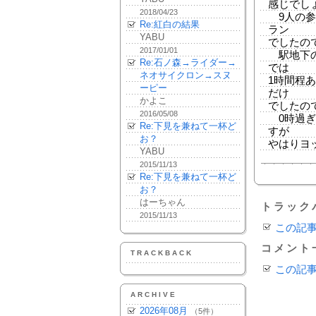
感じでし
2018/04/23
9人の参
Re:紅白の結果
ラン
YABU
でしたの
2017/01/01
駅地下の
Re:石ノ森→ライダー→
では
ネオサイクロン→スヌ
1時間程
ーピー
だけ
かよこ
でしたの
2016/05/08
0時過ぎ
Re:下見を兼ねて一杯ど
すが
お？
やはりヨ
YABU
2015/11/13
Re:下見を兼ねて一杯ど
お？
はーちゃん
トラック
2015/11/13
この記
コメント
TRACKBACK
この記
ARCHIVE
2026年08月
（5件）