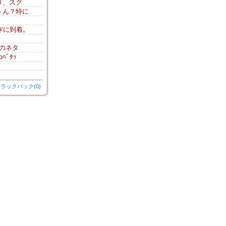
り、スグ
～ん？特に
）
ぎに到着。
のネタ
ﾊﾞﾀｯ
ラックバック(0)