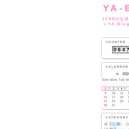
YA-
(YA
＝YA-Blo
COUNTER
CALENDAR
«
202
SUN
MON
TUE
W
-
-
-
2
3
4
9
10
11
16
17
18
23
24
25
30
31
-
CATEGORY
日記帳♪
（5