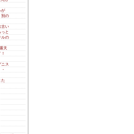
ルが
、別の
。
は古い
るっと
テルの
露天
イ！
グニス
・・
また