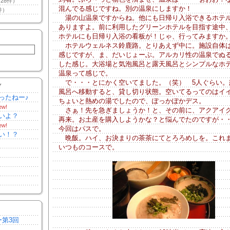
28件）
混んでる感じですね。別の温泉にしますか！
件）
湯の山温泉ですからね。他にも日帰り入浴できるホテ
ありますよ。前に利用したグリーンホテルを目指す途中
ホテルにも日帰り入浴の看板が！じゃ、行ってみますか
ホテルウェルネス鈴鹿路。とりあえず中に。施設自体
感じですが、ま、だいじょーぶ。アルカリ性の温泉でぬ
した感じ。大浴場と気泡風呂と露天風呂とシンプルなホ
温泉って感じで。
で・・・とにかく空いてました。（笑） 5人ぐらい。
Y
風呂へ移動すると、貸し切り状態。空いてるってのはイ
ったねー♪
ちょいと熱めの湯でしたので、ぽっかぽかデス。
ew!
さぁ！先を急ぎましょうか！と、その前に、アクアイ
いよ？
再来。お土産を購入しようかな？と悩んでたのですが・
ew!
今回はパスで。
い！？
晩飯。ハイ、お決まりの茶茶にてとろろめしを。これ
いつものコースで。
ー第3回