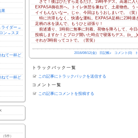
さて！後はひたすら走るだけ。19時半デス。高速に入
EXPASA御在所へ。トイレ休憩を兼ねて、土産物色。う
結果
イイもんないなー。じゃ、今回はもうおしまいで。（笑
特に渋滞もなく、快適な運転。EXPASA足柄に23時過
足柄の水を汲んで、もうひと頑張り！
森→ライダー→
前述通り、1時前に無事に到着。荷物を降ろして、今日
ロン→スヌ
投稿しますか！とブログ開いた時点で寝落ちデス。(o_ _)o
それが3時前ってコトで。（苦笑）
2016/08/12(金)
日記帳♪
コメント(0)
ト
を兼ねて一杯ど
トラックバック一覧
この記事にトラックバックを送信する
を兼ねて一杯ど
コメント一覧
この記事にコメントを投稿する
K
（5件）