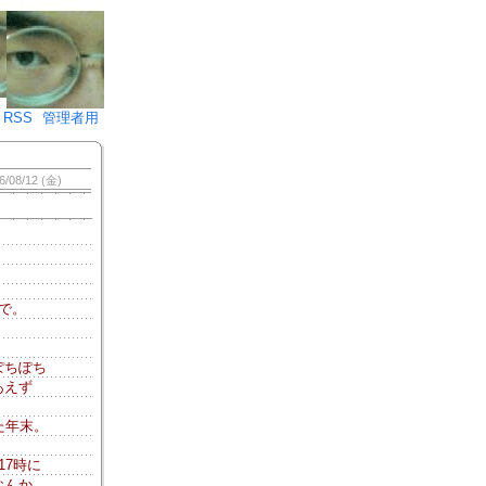
♪)÷2
RSS
管理者用
6/08/12 (金)
で。
ぽちぽち
あえず
た年末。
7時に
なんか