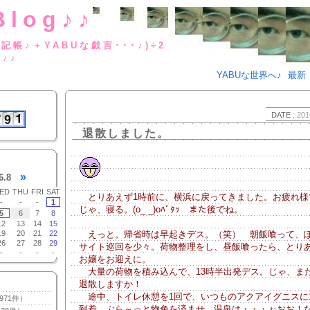
Blog♪♪
BUな日記帳♪＋YABUな戯言･･･
g♪♪
YABUな世界へ♪
最新
DATE :
201
退散しました。
»
6.8
ED
THU
FRI
SAT
とりあえず1時前に、横浜に戻ってきました。お疲れ様
-
-
-
1
じゃ、寝る。(o_ _)oﾊﾞﾀｯ また後でね。
5
6
7
8
12
13
14
15
19
20
21
22
えっと。帰省時は早起きデス。（笑） 朝飯喰って、
26
27
28
29
サイト巡回を少々。荷物整理をし、昼飯喰ったら、とり
-
-
-
-
お嬢をお迎えに。
大量の荷物を積み込んで、13時半出発デス。じゃ、ま
退散しますか！
途中、トイレ休憩を1回で、いつものアクアイグニスに1
971件）
到着。ぶら～っと物色を済ませ、温泉は・・・ぉおお！