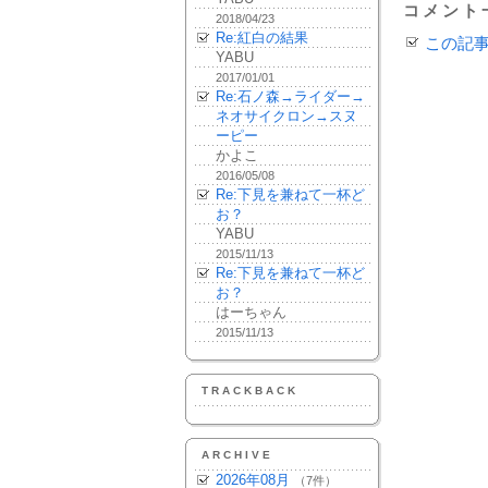
コメント
2018/04/23
Re:紅白の結果
この記
YABU
2017/01/01
Re:石ノ森→ライダー→
ネオサイクロン→スヌ
ーピー
かよこ
2016/05/08
Re:下見を兼ねて一杯ど
お？
YABU
2015/11/13
Re:下見を兼ねて一杯ど
お？
はーちゃん
2015/11/13
TRACKBACK
ARCHIVE
2026年08月
（7件）