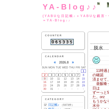
YA-Blog♪♪
(YABUな日記帳♪＋
＝YA-Blog♪♪
COUNTER
脱水
CALENDAR
«
»
2026.8
SUN
MON
TUE
WED
THU
FRI
SAT
11時過
-
-
-
-
-
-
1
の確認
2
3
4
5
6
7
8
9
10
11
12
13
14
15
済ませて
16
17
18
19
20
21
22
昼飯喰っ
23
24
25
26
27
28
29
日は
30
31
-
-
-
-
-
ずーっと
た。orz
CATEGORY
もうかな
日記帳♪
（5973件）
水分