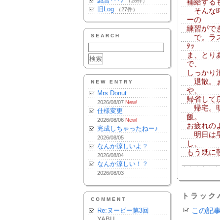
戯言･･･♪
（28件）
補給する
旧Log
（27件）
そんな時
ーの
練習がで
SEARCH
で。ラスト
ﾀｯ
ま、とり
で、
しっかり
退散。ぉ
NEW ENTRY
や、
Mrs.Donut
帰省して
2026/08/07
New!
帰宅。明
仕様変更
飯。
2026/08/06
New!
お疲れの
完成しちゃったねー♪
明日は早
2026/08/05
し、
なんか涼しいよ？
もう既に
2026/08/04
なんか涼しい！？
2026/08/03
トラック
COMMENT
Re:ヌーピー第3回
この記
YABU