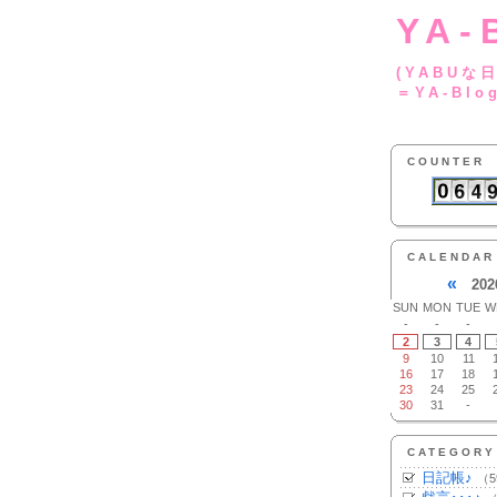
YA-
(YA
＝YA-Blo
COUNTER
CALENDAR
«
202
SUN
MON
TUE
W
-
-
-
2
3
4
9
10
11
16
17
18
23
24
25
30
31
-
CATEGORY
日記帳♪
（5