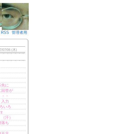
♪)÷2
RSS
管理者用
7/07/06 (木)
客先に
に回答が
・・・
。入力
ろいろ
z
。（汗）
寝落ち
寝不足