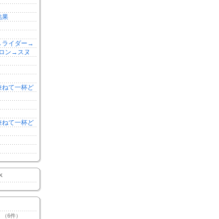
結果
森→ライダー→
ロン→スヌ
を兼ねて一杯ど
を兼ねて一杯ど
K
（6件）