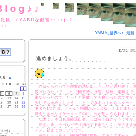
Blog♪♪
BUな日記帳♪＋YABUな戯言･･･
g♪♪
YABUな世界へ♪
最新
DATE :
201
進めましょう。
»
6.8
ED
THU
FRI
SAT
昨日からやってた懸案の洗い出しも、ひと通り終了。
-
-
-
1
投げたみたいで、これで回答待ち状態。結局、定時まで
5
6
7
8
来なかったので、とっとと退散しても良かったのですが
12
13
14
15
19
20
21
22
少しでも進めましょう！！と、できるコトからスタート
26
27
28
29
ネタを1つ作成。う～ん？時間かかるよなー！まだまだい
-
-
-
-
揃えなきゃなイケナイってのに。先が思いやられます。or
な訳で。本日も最終退出者。しばらく続きそうですが
帰宅。飯。今日もビデオ消化する暇もなく。そのまま
デス。朝までガッツリです。
972件）
寝落ちとは言え、睡眠時間は確保してるんですから、