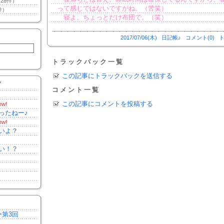
28件）
って感じではないですがね。（苦笑）
件）
寝よ。ちょっとだけ布団で。（笑）
2017/07/06(木)
日記帳♪
コメント(0)
ト
トラックバック一覧
この記事にトラックバックを送信する
Y
コメント一覧
この記事にコメントを投稿する
ew!
ったねー♪
ew!
いよ？
い！？
ー第3回