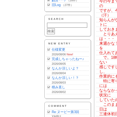
戯言･･･♪
（28件）
今の今ま
旧Log
（27件）
の
ですが、
（汗）
SEARCH
知らんが
トに
しておき
とりあえ
は・・・
来週かな
NEW ENTRY
を
仕様変更
仕入れて
2026/08/06
New!
で。18
完成しちゃったねー♪
ない
2026/08/05
感じです
なんか涼しいよ？
し、
2026/08/04
作業的に
なんか涼しい！？
特に寄り
2026/08/03
には
積み直し
ならなか
2026/08/02
状況に
していた
このまま
COMMENT
日は
Re:ヌーピー第3回
三連休初
YABU