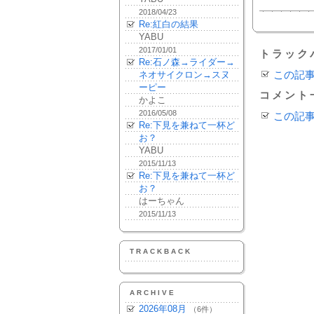
2018/04/23
Re:紅白の結果
YABU
2017/01/01
トラック
Re:石ノ森→ライダー→
ネオサイクロン→スヌ
この記
ーピー
コメント
かよこ
2016/05/08
この記
Re:下見を兼ねて一杯ど
お？
YABU
2015/11/13
Re:下見を兼ねて一杯ど
お？
はーちゃん
2015/11/13
TRACKBACK
ARCHIVE
2026年08月
（6件）