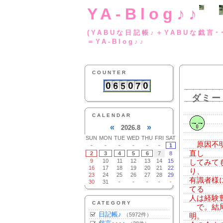
YA-Blog♪♪
(YABUな日記帳♪＋
＝YA-Blog♪♪
COUNTER
ダミー
CALENDAR
«
»
2026.8
SUN
MON
TUE
WED
THU
FRI
SAT
原因不明
-
-
-
-
-
-
1
直し
2
3
4
5
6
7
8
9
10
11
12
13
14
15
してみて
16
17
18
19
20
21
22
り、
23
24
25
26
27
28
29
有識者様
30
31
-
-
-
-
-
てる
人は経験
CATEGORY
で。結局
日記帳♪
（5972件）
明。