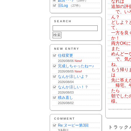
戯言･･･♪
（28件）
なれば
旧Log
（27件）
追加の評
で、いろ
ん？
SEARCH
どしよ？
て、
一方を良
か！
両方OK
また
NEW ENTRY
めんどー
仕様変更
で、気が
2026/08/06
New!
ね。
完成しちゃったねー♪
もう帰り
2026/08/05
New!
は
なんか涼しいよ？
先に答え
2026/08/04
帰宅。午
なんか涼しい！？
たら
2026/08/03
朝でした
積み直し
様。
2026/08/02
COMMENT
Re:ヌーピー第3回
トラック
YABU