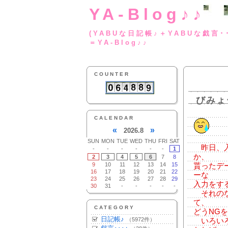
YA-Blog♪♪
(YABUな日記帳♪＋
＝YA-Blog♪♪
COUNTER
びみょ
CALENDAR
«
»
2026.8
SUN
MON
TUE
WED
THU
FRI
SAT
昨日、入
-
-
-
-
-
-
1
か、
2
3
4
5
6
7
8
9
10
11
12
13
14
15
貰ったデ
16
17
18
19
20
21
22
ーな
23
24
25
26
27
28
29
入力をす
30
31
-
-
-
-
-
それのな
て、
CATEGORY
どうNG
日記帳♪
（5972件）
いろいろ