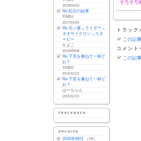
そろそろ
2018/04/23
Re:紅白の結果
YABU
2017/01/01
Re:石ノ森→ライダー→
トラック
ネオサイクロン→スヌ
ーピー
この記
かよこ
コメント
2016/05/08
Re:下見を兼ねて一杯ど
この記
お？
YABU
2015/11/13
Re:下見を兼ねて一杯ど
お？
はーちゃん
2015/11/13
TRACKBACK
ARCHIVE
2026年08月
（7件）