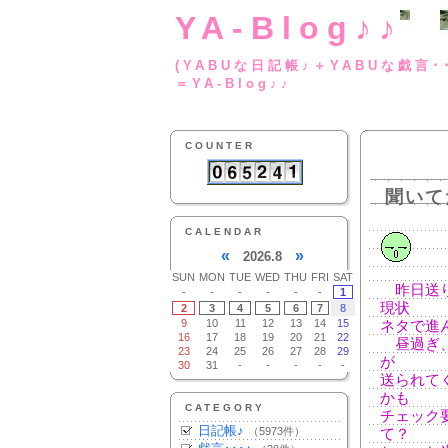
YA-Blog♪♪
(YABUな日記帳♪＋
＝YA-Blog♪♪
COUNTER
聞いて
CALENDAR
«
»
2026.8
SUN
MON
TUE
WED
THU
FRI
SAT
昨日送り
-
-
-
-
-
-
1
現状
2
3
4
5
6
7
8
9
10
11
12
13
14
15
ネタで進
16
17
18
19
20
21
22
昼過ぎ、
23
24
25
26
27
28
29
が
30
31
-
-
-
-
-
送られて
かも
CATEGORY
チェック
日記帳♪
（5973件）
て？