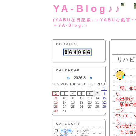
YA-Blog♪♪
(YABUな日記帳♪＋
＝YA-Blog♪♪
COUNTER
リハビ
CALENDAR
«
»
2026.8
SUN
MON
TUE
WED
THU
FRI
SAT
朝、布団
-
-
-
-
-
-
1
ら、
2
3
4
5
6
7
8
9
10
11
12
13
14
15
お出掛け
16
17
18
19
20
21
22
駅前の整
23
24
25
26
27
28
29
ージ
30
31
-
-
-
-
-
やって、
も、
CATEGORY
その場だ
日記帳♪
（5972件）
とは言え