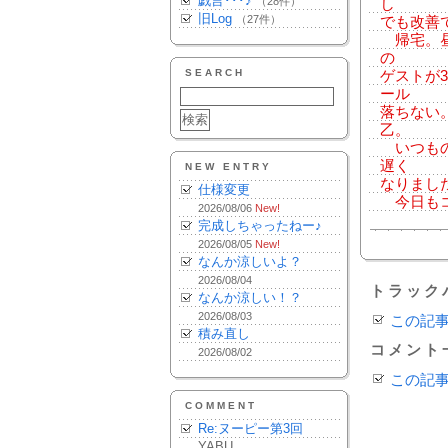
戯言･･･♪
（28件）
し
旧Log
（27件）
でも改善
帰宅。昼
の
SEARCH
ゲストが
ール
落ちない
乙。
いつもの
遅く
NEW ENTRY
なりました。
仕様変更
今日もコ
2026/08/06
New!
完成しちゃったねー♪
2026/08/05
New!
なんか涼しいよ？
2026/08/04
トラック
なんか涼しい！？
2026/08/03
この記
積み直し
コメント
2026/08/02
この記
COMMENT
Re:ヌーピー第3回
YABU