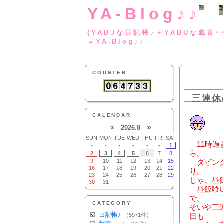
YA-Blog♪♪
(YABUな日記帳♪＋
＝YA-Blog♪♪
COUNTER
三連休
CALENDAR
«
»
2026.8
SUN
MON
TUE
WED
THU
FRI
SAT
11時過
-
-
-
-
-
-
1
ら。
2
3
4
5
6
7
8
9
10
11
12
13
14
15
ダビング
16
17
18
19
20
21
22
り。
23
24
25
26
27
28
29
じゃ、昼
30
31
-
-
-
-
-
昼飯喰い
で。
CATEGORY
そいや三
日記帳♪
（5971件）
日も