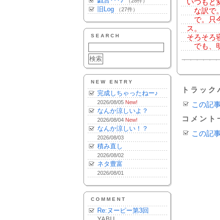
戯言･･･♪
（28件）
いつもと
旧Log
（27件）
な訳で。
で。只今
ス。
SEARCH
そろそろ
でも、明
NEW ENTRY
トラック
完成しちゃったねー♪
2026/08/05
New!
この記
なんか涼しいよ？
コメント
2026/08/04
New!
なんか涼しい！？
この記
2026/08/03
積み直し
2026/08/02
ネタ豊富
2026/08/01
COMMENT
Re:ヌーピー第3回
YABU