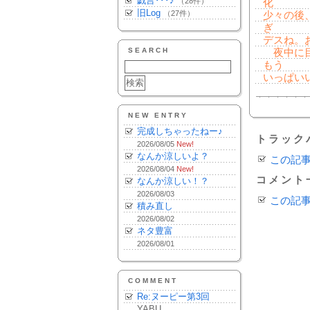
戯言･･･♪
（28件）
化
旧Log
（27件）
少々の後、
ぎ
デスね。
SEARCH
夜中に目
もう
いっぱい
NEW ENTRY
完成しちゃったねー♪
トラック
2026/08/05
New!
なんか涼しいよ？
この記
2026/08/04
New!
コメント
なんか涼しい！？
2026/08/03
この記
積み直し
2026/08/02
ネタ豊富
2026/08/01
COMMENT
Re:ヌーピー第3回
YABU