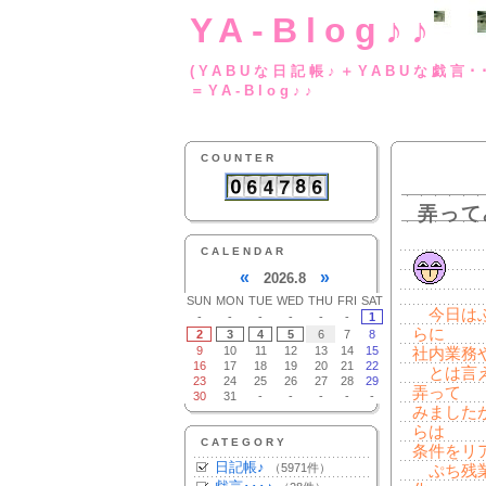
YA-Blog♪♪
(YABUな日記帳♪＋
＝YA-Blog♪♪
COUNTER
弄って
CALENDAR
«
»
2026.8
SUN
MON
TUE
WED
THU
FRI
SAT
今日はぶ
-
-
-
-
-
-
1
らに
2
3
4
5
6
7
8
9
10
11
12
13
14
15
社内業務
16
17
18
19
20
21
22
とは言え
23
24
25
26
27
28
29
弄って
30
31
-
-
-
-
-
みました
らは
CATEGORY
条件をリ
日記帳♪
（5971件）
ぷち残業