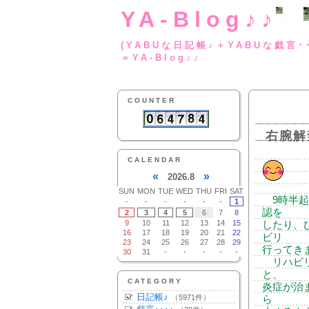
YA-Blog♪♪
(YABUな日記帳♪＋
＝YA-Blog♪♪
COUNTER
右腕解
CALENDAR
«
»
2026.8
SUN
MON
TUE
WED
THU
FRI
SAT
9時半起
-
-
-
-
-
-
1
認を
2
3
4
5
6
7
8
9
10
11
12
13
14
15
したり、
16
17
18
19
20
21
22
ビリ
23
24
25
26
27
28
29
行ってき
30
31
-
-
-
-
-
リハビリ
と、
CATEGORY
炎症が治
日記帳♪
（5971件）
ら