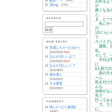
戯言･･･♪
（28件）
止めるよ
旧Log
（27件）
が
痛くなる
と。
SEARCH
ま、とー
先にやっ
の
1/3ぐ
で
スパイク
NEW ENTRY
退散。戻
完成しちゃったねー♪
化。
2026/08/05
New!
そして、
なんか涼しいよ？
今日は早
2026/08/04
New!
に
なんか涼しい！？
6人制で
2026/08/03
肩の方も
積み直し
ーム
2026/08/02
気を付け
ネタ豊富
んな
2026/08/01
余裕がな
先で
打ってみ
COMMENT
で。ラス
Re:ヌーピー第3回
に、
YABU