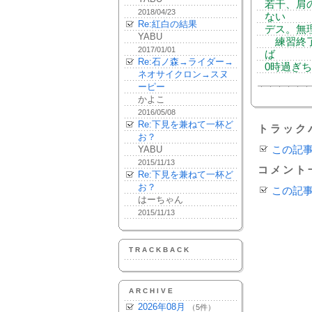
若干、肩
2018/04/23
ない
Re:紅白の結果
デス。無
YABU
練習終了
2017/01/01
ば
Re:石ノ森→ライダー→
0時過ぎ
ネオサイクロン→スヌ
ーピー
かよこ
2016/05/08
Re:下見を兼ねて一杯ど
トラック
お？
YABU
この記
2015/11/13
コメント
Re:下見を兼ねて一杯ど
お？
この記
はーちゃん
2015/11/13
TRACKBACK
ARCHIVE
2026年08月
（5件）