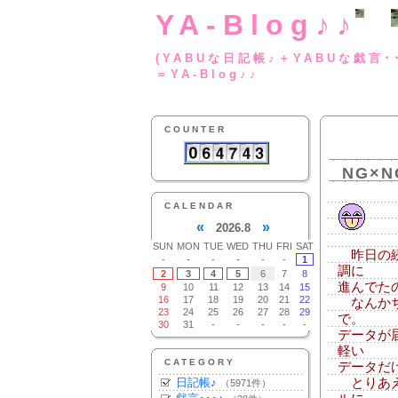
YA-Blog♪♪
(YABUな日記帳♪＋
＝YA-Blog♪♪
COUNTER
NG×N
CALENDAR
«
»
2026.8
SUN
MON
TUE
WED
THU
FRI
SAT
昨日の続
-
-
-
-
-
-
1
調に
2
3
4
5
6
7
8
進んでた
9
10
11
12
13
14
15
16
17
18
19
20
21
22
なんかち
23
24
25
26
27
28
29
で。
30
31
-
-
-
-
-
データが
軽い
CATEGORY
データだ
日記帳♪
とりあえ
（5971件）