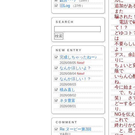
戯言･･･♪
ルに
（28件）
旧Log
追加があ
（27件）
また
騙された
電話で確
SEARCH
て！？
どゆコト
は
不要らし
よ！
NEW ENTRY
デス。余
完成しちゃったねー♪
りに
2026/08/05
New!
ちょいと
なんか涼しいよ？
蔭で
2026/08/04
New!
いらん心
なんか涼しい！？
ね。
2026/08/03
今に始ま
積み直し
で。ちょ
2026/08/02
笑） さ
ネタ豊富
どーする
2026/08/01
り、
NGを伝
これで
COMMENT
終わりか
Re:ヌーピー第3回
と、思っ
YABU