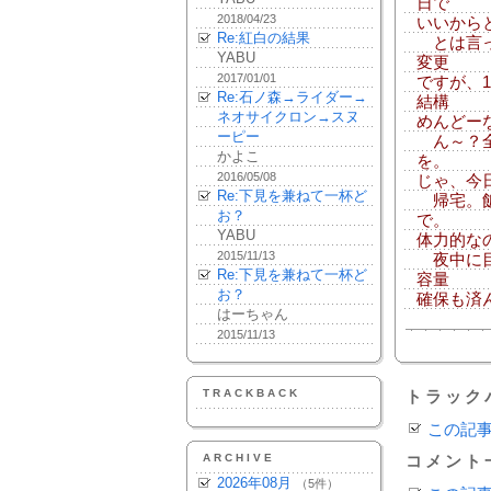
日で
2018/04/23
いいから
Re:紅白の結果
とは言っ
YABU
変更
2017/01/01
ですが、
Re:石ノ森→ライダー→
結構
ネオサイクロン→スヌ
めんどー
ーピー
ん～？全
かよこ
を。
2016/05/08
じゃ、今
Re:下見を兼ねて一杯ど
帰宅。飯
お？
で。
YABU
体力的な
2015/11/13
夜中に目
Re:下見を兼ねて一杯ど
容量
お？
確保も済
はーちゃん
2015/11/13
TRACKBACK
トラック
この記
ARCHIVE
コメント
2026年08月
（5件）