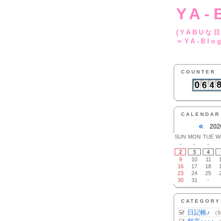
YA-
(YA
＝YA-Blo
COUNTER
CALENDAR
«
202
SUN
MON
TUE
W
-
-
-
2
3
4
9
10
11
16
17
18
23
24
25
30
31
-
CATEGORY
日記帳♪
（5