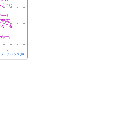
ちまった
どーせ
（苦笑）
て今日も
いねー。
ラックバック(0)