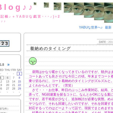
Blog♪♪
BUな日記帳♪＋YABUな戯言･･･
g♪♪
YABUな世界へ♪
最新
DATE :
201
着納めのタイミング
»
6.8
ED
THU
FRI
SAT
昼間はかなり暖かくなってきているのですが、朝夕は
-
-
-
1
コートあっても良さそげな今日この頃。年末までコート
5
6
7
8
乗り切るのに、コート着納めのタイミングがズルズルと
12
13
14
15
19
20
21
22
よくわからんとです。（苦笑）
26
27
28
29
さて・・・お仕事。昨日のぶっこみ作業対応。結局、
-
-
-
-
弄って、NG回避案を探るコトに。なんとかOKになる案
ですが、若干裕度が少なく、追加検討が必要な状態。め
ヤツなので、それも回避したいのですが、それを回避す
対応するってのはどーよ？って話で。現状でまとめます
971件）
結果のまとめとチェックを進めてると、メルが。追加