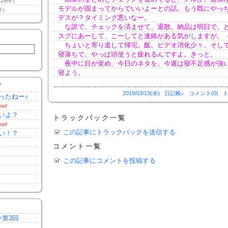
28件）
モデルが固まってからでいいよーとの話。もう既にやっ
件）
デスが？タイミング悪いなー。
な訳で。チェックを済ませて、退散。納品は明日で。
スグにあーして、こーしてと連絡がある気がしますが。
ちょいと寄り道して帰宅。飯。ビデオ消化少々。そし
寝落ちで。やっぱ頭使うと疲れるんですよ。きっと。
夜中に目が覚め、今日のネタを。今週は寝不足感が強
寝よう。
Y
2019/03/13(水)
日記帳♪
コメント(0)
ト
ったねー♪
ew!
いよ？
トラックバック一覧
ew!
この記事にトラックバックを送信する
い！？
コメント一覧
この記事にコメントを投稿する
ー第3回