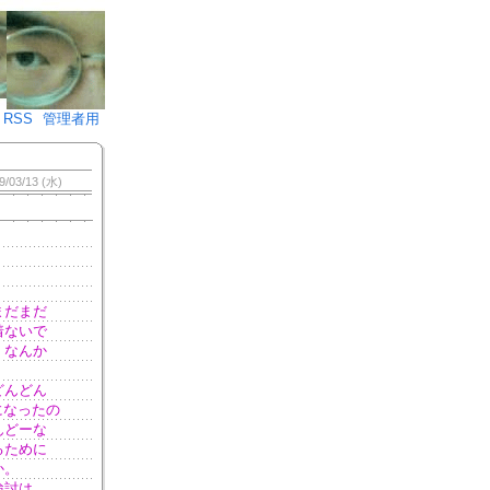
♪)÷2
RSS
管理者用
9/03/13 (水)
まだまだ
着ないで
。なんか
どんどん
になったの
んどーな
るために
か。
検討は