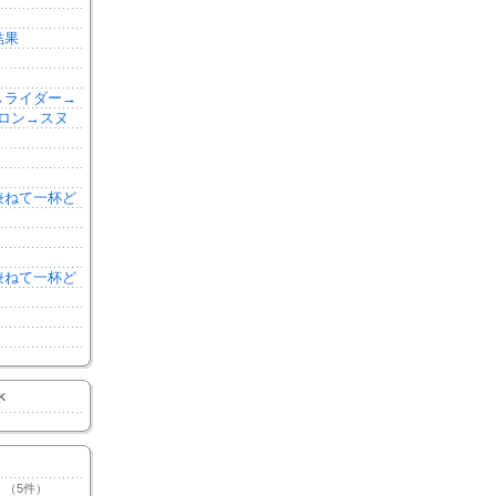
結果
森→ライダー→
ロン→スヌ
を兼ねて一杯ど
を兼ねて一杯ど
K
（5件）