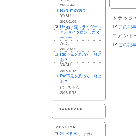
2018/04/23
Re:紅白の結果
YABU
トラック
2017/01/01
Re:石ノ森→ライダー→
この記
ネオサイクロン→スヌ
コメント
ーピー
かよこ
この記
2016/05/08
Re:下見を兼ねて一杯ど
お？
YABU
2015/11/13
Re:下見を兼ねて一杯ど
お？
はーちゃん
2015/11/13
TRACKBACK
ARCHIVE
2026年08月
（6件）