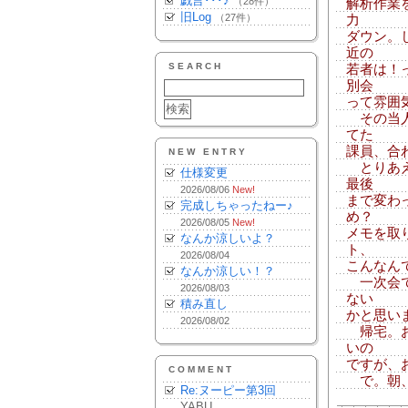
戯言･･･♪
（28件）
解析作業
旧Log
（27件）
力
ダウン。
近の
SEARCH
若者は！
別会
って雰囲
その当人
てた
課員、合わせ
NEW ENTRY
とりあえ
仕様変更
最後
2026/08/06
New!
まで変わ
完成しちゃったねー♪
め？
2026/08/05
New!
メモを取
なんか涼しいよ？
ト、
2026/08/04
こんなん
なんか涼しい！？
一次会で
2026/08/03
ない
積み直し
かと思い
2026/08/02
帰宅。お
いの
ですが、
COMMENT
で。朝、
Re:ヌーピー第3回
YABU