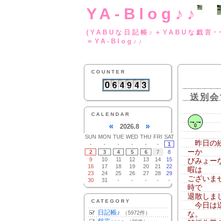
YA-Blog♪♪
(YABUな日記帳♪＋
＝YA-Blog♪♪
COUNTER
送別会
CALENDAR
«
»
2026.8
SUN
MON
TUE
WED
THU
FRI
SAT
昨日の続
-
-
-
-
-
-
1
ーか
2
3
4
5
6
7
8
9
10
11
12
13
14
15
びみょー
16
17
18
19
20
21
22
暇は
23
24
25
26
27
28
29
ございま
30
31
-
-
-
-
-
時で
退散しま
CATEGORY
今日は送
日記帳♪
（5972件）
な。