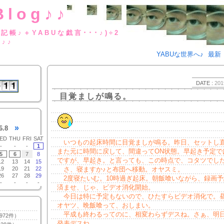
Blog♪♪
BUな日記帳♪＋YABUな戯言･･･
g♪♪
YABUな世界へ♪
最新
DATE :
201
目覚ましが鳴る。
»
6.8
ED
THU
FRI
SAT
いつもの起床時間に目覚ましが鳴る。昨日、セットし
-
-
-
1
また元に時間に戻して、間違ってON状態。早起き予定で
5
6
7
8
ですが、早起き。と言っても、この時点で、コタツでし
12
13
14
15
19
20
21
22
さ、寝ますか♪と布団へ移動。オヤスミ。
26
27
28
29
2度寝たいむ。10時過ぎ起床。朝飯喰いながら、録画予
-
-
-
-
済ませ、じゃ、ビデオ消化開始。
今日は特に予定もないので、ひたすらビデオ消化で。
オヤツ、晩飯喰って、おしまい。
平成も終わるってのに、相変わらずデスね。さぁ、明
972件）
発表デスね。