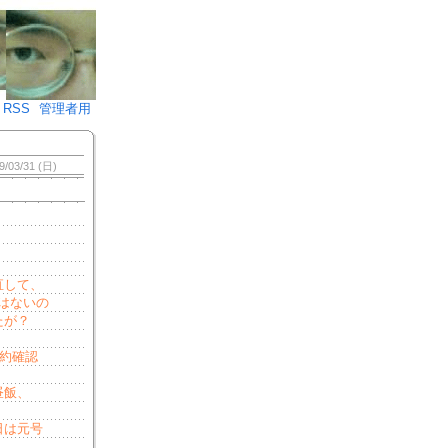
♪)÷2
RSS
管理者用
9/03/31 (日)
直して、
はないの
たが？
約確認
昼飯、
日は元号