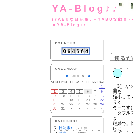
YA-Blog♪♪
(YABUな日記帳♪＋
＝YA-Blog♪♪
COUNTER
切るだ
CALENDAR
«
»
2026.8
SUN
MON
TUE
WED
THU
FRI
SAT
悲しいお
-
-
-
-
-
-
1
囲を
2
3
4
5
6
7
8
9
10
11
12
13
14
15
縮小して
16
17
18
19
20
21
22
りゃ
23
24
25
26
27
28
29
そーです
30
31
-
-
-
-
-
ダブルチ
ま
CATEGORY
継続で。
日記帳♪
（5971件）
応に