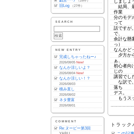
戯言･･･♪
（28件）
しましょ
旧Log
（27件）
結局、最
作業
分のモデ
SEARCH
って
話ですが
で、
余計な懸
っ）
なんかどっ
NEW ENTRY
夕方から
完成しちゃったねー♪
ぁ、
2026/08/05
New!
初心者向
なんか涼しいよ？
じの
2026/08/04
New!
講習でし
なんか涼しい！？
な訳で。
2026/08/03
落ち
積み直し
デス。
2026/08/02
もうスッ
ネタ豊富
2026/08/01
COMMENT
トラック
Re:ヌーピー第3回
YABU
この記