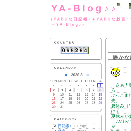
YA-Blog♪♪
(YABUな日記帳♪＋
＝YA-Blog♪♪
COUNTER
静かな
CALENDAR
«
»
2026.8
SUN
MON
TUE
WED
THU
FRI
SAT
さぁ！週
-
-
-
-
-
-
1
ろ
2
3
4
5
6
7
8
9
10
11
12
13
14
15
ぶっこま
16
17
18
19
20
21
22
先、
23
24
25
26
27
28
29
夏休み（
30
31
-
-
-
-
-
けて
夏休みが
CATEGORY
ｿﾉﾊﾅｼﾊ
日記帳♪
（5973件）
が