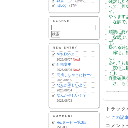
戯言･･･♪
（28件）
確定した
旧Log
（27件）
って、何
イ。
やります
SEARCH
な訳で。
♪
順調に終
な訳で。
ず、
帰れる時
NEW ENTRY
帰宅。飯
Mrs.Donut
ち。
2026/08/07
New!
あれ？お
仕様変更
夜中に目
2026/08/06
New!
くも
完成しちゃったねー♪
容量確保
2026/08/05
さ、もうひ
なんか涼しいよ？
2026/08/04
なんか涼しい！？
2026/08/03
トラック
COMMENT
この記
Re:ヌーピー第3回
コメント
YABU