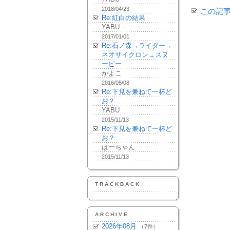
2018/04/23
この記
Re:紅白の結果
YABU
2017/01/01
Re:石ノ森→ライダー→
ネオサイクロン→スヌ
ーピー
かよこ
2016/05/08
Re:下見を兼ねて一杯ど
お？
YABU
2015/11/13
Re:下見を兼ねて一杯ど
お？
はーちゃん
2015/11/13
TRACKBACK
ARCHIVE
2026年08月
（7件）