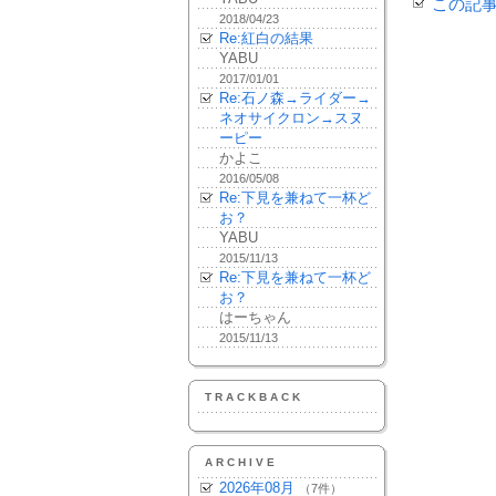
この記
2018/04/23
Re:紅白の結果
YABU
2017/01/01
Re:石ノ森→ライダー→
ネオサイクロン→スヌ
ーピー
かよこ
2016/05/08
Re:下見を兼ねて一杯ど
お？
YABU
2015/11/13
Re:下見を兼ねて一杯ど
お？
はーちゃん
2015/11/13
TRACKBACK
ARCHIVE
2026年08月
（7件）