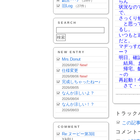
戯言･･･♪
（28件）
らん
旧Log
（27件）
状況なの
で、
さっくり
SEARCH
と思って
るし。
いつもと
だと。
マヂっす
ー？
NEW ENTRY
明日、確
Mrs.Donut
結局、ま
2026/08/07
New!
帰宅。飯
仕様変更
～の
2026/08/06
New!
再起動！
完成しちゃったねー♪
さて・・・
2026/08/05
なんか涼しいよ？
2026/08/04
なんか涼しい！？
2026/08/03
トラック
この記
COMMENT
コメント
Re:ヌーピー第3回
YABU