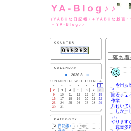
YA-Blog♪♪
(YABUな日記帳♪＋
＝YA-Blog♪♪
COUNTER
落ち着
CALENDAR
«
»
2026.8
SUN
MON
TUE
WED
THU
FRI
SAT
今日も朝
-
-
-
-
-
-
1
う。
2
3
4
5
6
7
8
9
10
11
12
13
14
15
順次チェ
16
17
18
19
20
21
22
作業
23
24
25
26
27
28
29
片付いて
30
31
-
-
-
-
-
しかーし
ぃ。
CATEGORY
やります
日記帳♪
（5973件）
変更依頼