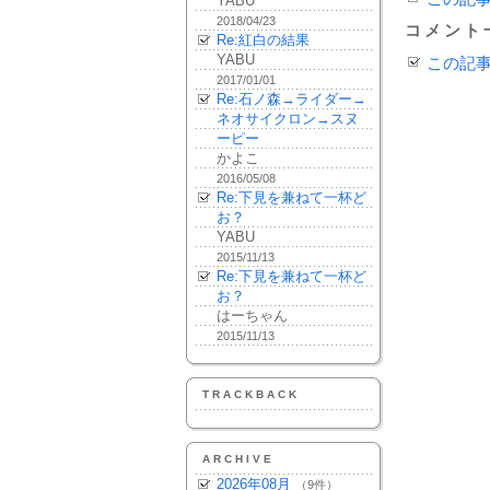
YABU
2018/04/23
コメント
Re:紅白の結果
YABU
この記
2017/01/01
Re:石ノ森→ライダー→
ネオサイクロン→スヌ
ーピー
かよこ
2016/05/08
Re:下見を兼ねて一杯ど
お？
YABU
2015/11/13
Re:下見を兼ねて一杯ど
お？
はーちゃん
2015/11/13
TRACKBACK
ARCHIVE
2026年08月
（9件）