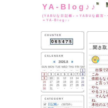
YA-Blog♪♪
(YABUな日記帳♪＋
＝YA-Blog♪♪
COUNTER
聞き取
CALENDAR
«
»
2026.8
SUN
MON
TUE
WED
THU
FRI
SAT
出張で2
-
-
-
-
-
-
1
こみ
2
3
4
5
6
7
8
9
10
11
12
13
14
15
依頼もな
16
17
18
19
20
21
22
と言って
23
24
25
26
27
28
29
やら
30
31
-
-
-
-
-
やるコト
そんな今
CATEGORY
ね、
日記帳♪
本社のエ
（5975件）