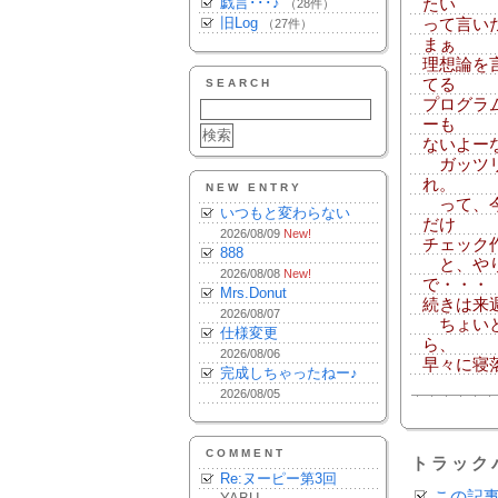
戯言･･･♪
たい
（28件）
旧Log
って言い
（27件）
まぁ
理想論を
てる
SEARCH
プログラ
ーも
ないよー
ガッツリ
れ。
NEW ENTRY
って、今
いつもと変わらない
だけ
2026/08/09
New!
チェック
888
と、やり
2026/08/08
New!
で・・・
Mrs.Donut
続きは来
2026/08/07
ちょいと
仕様変更
ら、
2026/08/06
早々に寝
完成しちゃったねー♪
2026/08/05
COMMENT
トラック
Re:ヌーピー第3回
この記