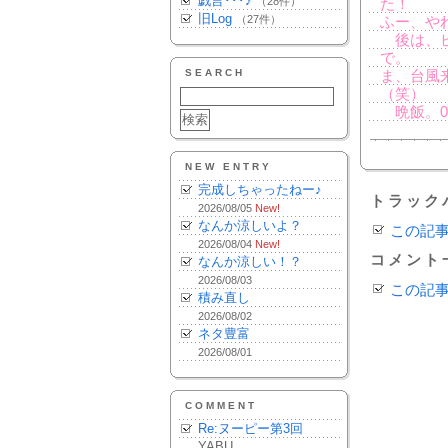
戯言･･･♪
（28件）
た！
旧Log
（27件）
ふー、や
後は、ビ
で。
SEARCH
ま、台風
（笑）
晩飯。0
NEW ENTRY
完成しちゃったねー♪
トラック
2026/08/05
New!
なんか涼しいよ？
この記
2026/08/04
New!
コメント
なんか涼しい！？
2026/08/03
この記
積み直し
2026/08/02
ネタ豊富
2026/08/01
COMMENT
Re:ヌーピー第3回
YABU