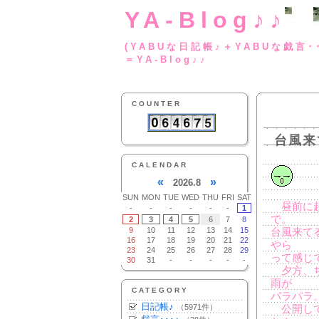
YA-Blog♪♪
(YABUな日記帳♪＋
＝YA-Blog♪♪
COUNTER
台風来
CALENDAR
«
»
2026.8
SUN
MON
TUE
WED
THU
FRI
SAT
昼前に起
-
-
-
-
-
-
1
で。
2
3
4
5
6
7
8
9
10
11
12
13
14
15
台風来て
16
17
18
19
20
21
22
やら
23
24
25
26
27
28
29
って感じ
30
31
-
-
-
-
-
夕方、ち
雨が
CATEGORY
パラパラ
日記帳♪
（5971件）
公開して