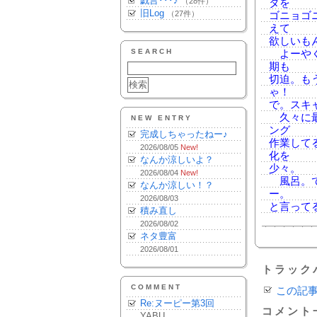
戯言･･･♪
（28件）
タを
旧Log
（27件）
ゴニョゴ
えて
欲しいも
SEARCH
よーやく
期も
切迫。も
ゃ！
で。スキ
久々に最
NEW ENTRY
ング
完成しちゃったねー♪
作業して
2026/08/05
New!
化を
なんか涼しいよ？
少々。
2026/08/04
New!
風呂。で
なんか涼しい！？
ー。
2026/08/03
と言って
積み直し
2026/08/02
ネタ豊富
2026/08/01
トラック
COMMENT
この記
Re:ヌーピー第3回
コメント
YABU