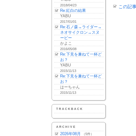
2018/04/23
この記
Re:紅白の結果
YABU
2017/01/01
Re:石ノ森→ライダー→
ネオサイクロン→スヌ
ーピー
かよこ
2016/05/08
Re:下見を兼ねて一杯ど
お？
YABU
2015/11/13
Re:下見を兼ねて一杯ど
お？
はーちゃん
2015/11/13
TRACKBACK
ARCHIVE
2026年08月
（5件）