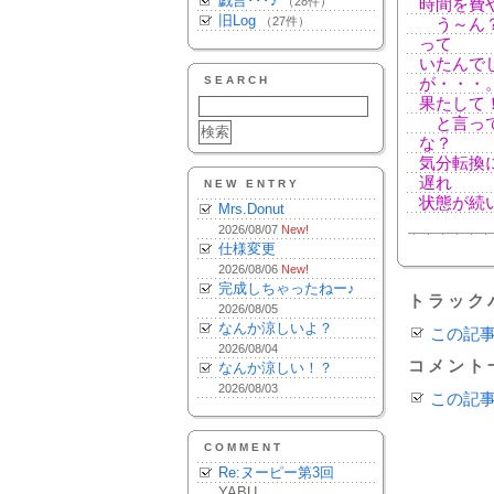
戯言･･･♪
（28件）
時間を費
旧Log
（27件）
う～ん？
って
いたんで
SEARCH
が・・・
果たして
と言って
な？
気分転換
遅れ
NEW ENTRY
状態が続
Mrs.Donut
2026/08/07
New!
仕様変更
2026/08/06
New!
完成しちゃったねー♪
トラック
2026/08/05
なんか涼しいよ？
この記
2026/08/04
コメント
なんか涼しい！？
2026/08/03
この記
COMMENT
Re:ヌーピー第3回
YABU