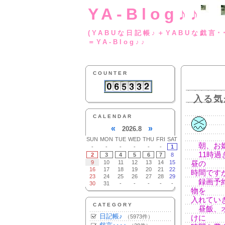
YA-Blog♪♪
(YABUな日記帳♪＋
＝YA-Blog♪♪
COUNTER
入る気
CALENDAR
«
»
2026.8
SUN
MON
TUE
WED
THU
FRI
SAT
朝、お嬢と
-
-
-
-
-
-
1
11時過
2
3
4
5
6
7
8
9
10
11
12
13
14
15
昼の
16
17
18
19
20
21
22
時間です
23
24
25
26
27
28
29
録画予約
30
31
-
-
-
-
-
物を
入れてい
CATEGORY
昼飯、オ
日記帳♪
（5973件）
けに