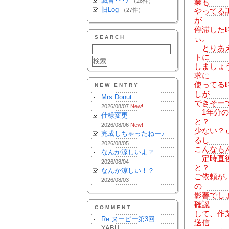
戯言･･･♪
（28件）
業も
旧Log
（27件）
やってる
が
停滞した
SEARCH
ぃ。
とりあえ
トに
しましょ
求に
使ってる
NEW ENTRY
しが
Mrs.Donut
できそー
2026/08/07
New!
1年分の
仕様変更
と？
2026/08/06
New!
少ない？
完成しちゃったねー♪
るし
2026/08/05
こんなも
なんか涼しいよ？
定時直後
2026/08/04
と？
なんか涼しい！？
ご依頼が
2026/08/03
の
影響でし
確認
COMMENT
して、作
Re:ヌーピー第3回
送信
YABU