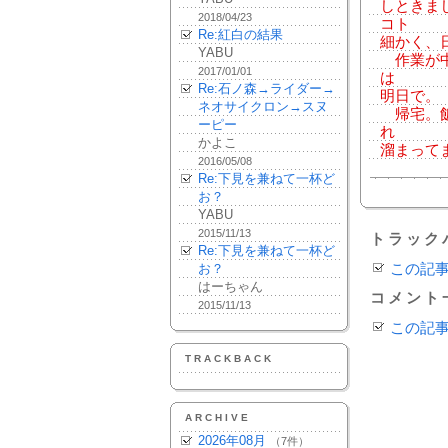
しときま
2018/04/23
コト
Re:紅白の結果
細かく、
YABU
作業が中
2017/01/01
は
Re:石ノ森→ライダー→
明日で。
ネオサイクロン→スヌ
帰宅。飯。
ーピー
れ
かよこ
溜まって
2016/05/08
Re:下見を兼ねて一杯ど
お？
YABU
2015/11/13
トラック
Re:下見を兼ねて一杯ど
お？
この記
はーちゃん
コメント
2015/11/13
この記
TRACKBACK
ARCHIVE
2026年08月
（7件）