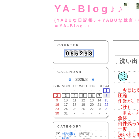
YA-Blog♪♪
(YABUな日記帳♪＋
＝YA-Blog♪♪
COUNTER
洗い出
CALENDAR
«
»
2026.8
SUN
MON
TUE
WED
THU
FRI
SAT
今日は次
-
-
-
-
-
-
1
圧縮
2
3
4
5
6
7
8
9
10
11
12
13
14
15
作業が。
16
17
18
19
20
21
22
（汗）
23
24
25
26
27
28
29
まぁ、結
30
31
-
-
-
-
-
全体
何件残っ
CATEGORY
一度
日記帳♪
（5973件）
洗い出し