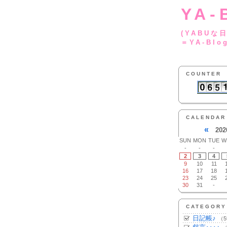
YA-
(YA
＝YA-Blo
COUNTER
CALENDAR
«
202
SUN
MON
TUE
W
-
-
-
2
3
4
9
10
11
16
17
18
23
24
25
30
31
-
CATEGORY
日記帳♪
（5