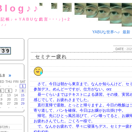
Blog♪♪
BUな日記帳♪＋YABUな戯言･･･
g♪♪
YABUな世界へ♪
最新
DATE :
202
セミナー疲れ
»
6.8
ED
THU
FRI
SAT
さて。今日は朝から東京まで。なんか知らんけど、セ
-
-
-
1
参加デス。めんどーですが。仕方がない。orz
5
6
7
8
昼一ぐらいまではテキストによる講習。その後、実習
12
13
14
15
19
20
21
22
感じでして。お疲れさまでした。
26
27
28
29
直行直帰で退散。とっとと帰りますよ。今日の晩飯は
-
-
-
-
寄り道して、パンを確保。今日はお嬢がお出掛け中。
帰宅。先にひとっ風呂浴びて、パン喰ってると、お嬢
お疲れさんでした。ごくろー様で。
で。なんかお疲れで、早々に寝落ちデス。セミナー疲
972件）
やれやれ。