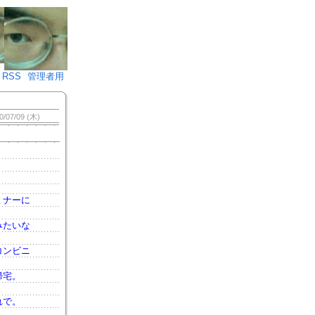
♪)÷2
RSS
管理者用
0/07/09 (木)
ミナーに
みたいな
コンビニ
帰宅。
れで。