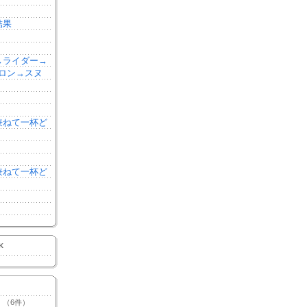
結果
森→ライダー→
ロン→スヌ
を兼ねて一杯ど
を兼ねて一杯ど
K
（6件）